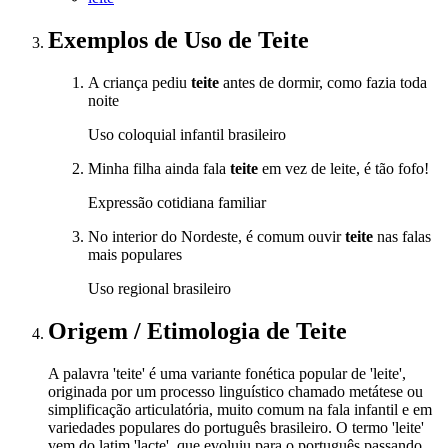
Exemplos de Uso
de Teite
A criança pediu
teite
antes de dormir, como fazia toda
noite
Uso coloquial infantil brasileiro
Minha filha ainda fala
teite
em vez de leite, é tão fofo!
Expressão cotidiana familiar
No interior do Nordeste, é comum ouvir
teite
nas falas
mais populares
Uso regional brasileiro
Origem / Etimologia
de
Teite
A palavra 'teite' é uma variante fonética popular de 'leite',
originada por um processo linguístico chamado metátese ou
simplificação articulatória, muito comum na fala infantil e em
variedades populares do português brasileiro. O termo 'leite'
vem do latim 'lacte', que evoluiu para o português passando