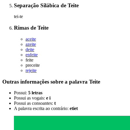
Separação Silábica
de
Teite
tei-te
Rimas
de
Teite
aceite
azeite
deite
enfeite
feite
preceite
rejeite
Outras informações sobre
a palavra
Teite
Possui:
5 letras
Possui as vogais:
e i
Possui as consoantes:
t
A palavra escrita ao contrário:
etiet