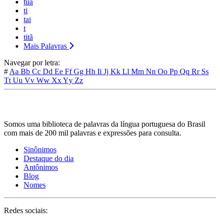
tua
ti
tai
t
titã
Mais Palavras
Navegar por letra:
#
Aa
Bb
Cc
Dd
Ee
Ff
Gg
Hh
Ii
Jj
Kk
Ll
Mm
Nn
Oo
Pp
Qq
Rr
Ss
Tt
Uu
Vv
Ww
Xx
Yy
Zz
Somos uma biblioteca de palavras da língua portuguesa do Brasil
com mais de 200 mil palavras e expressões para consulta.
Sinônimos
Destaque do dia
Antônimos
Blog
Nomes
Redes sociais: