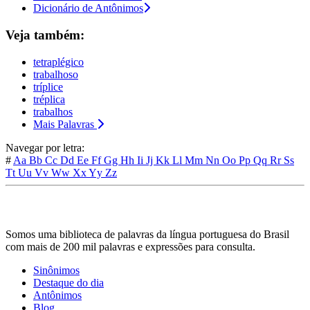
Dicionário de Antônimos
Veja também:
tetraplégico
trabalhoso
tríplice
tréplica
trabalhos
Mais Palavras
Navegar por letra:
#
Aa
Bb
Cc
Dd
Ee
Ff
Gg
Hh
Ii
Jj
Kk
Ll
Mm
Nn
Oo
Pp
Qq
Rr
Ss
Tt
Uu
Vv
Ww
Xx
Yy
Zz
Somos uma biblioteca de palavras da língua portuguesa do Brasil
com mais de 200 mil palavras e expressões para consulta.
Sinônimos
Destaque do dia
Antônimos
Blog