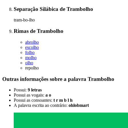
Separação Silábica
de
Trambolho
tram-bo-lho
Rimas
de
Trambolho
abrolho
escolho
folho
molho
olho
repolho
Outras informações sobre
a palavra
Trambolho
Possui:
9 letras
Possui as vogais:
a o
Possui as consoantes:
t r m b l h
A palavra escrita ao contrário:
ohlobmart