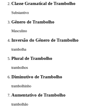
Classe Gramatical
de
Trambolho
Substantivo
Gênero
de
Trambolho
Masculino
Inversão do Gênero
de
Trambolho
trambolha
Plural
de
Trambolho
trambolhos
Diminutivo
de
Trambolho
trambolhinho
Aumentativo
de
Trambolho
trambolhão