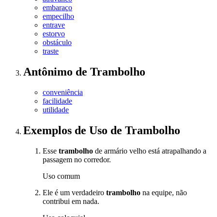
embaraço
empecilho
entrave
estorvo
obstáculo
traste
Antônimo
de
Trambolho
conveniência
facilidade
utilidade
Exemplos de Uso
de Trambolho
Esse
trambolho
de armário velho está atrapalhando a
passagem no corredor.
Uso comum
Ele é um verdadeiro
trambolho
na equipe, não
contribui em nada.