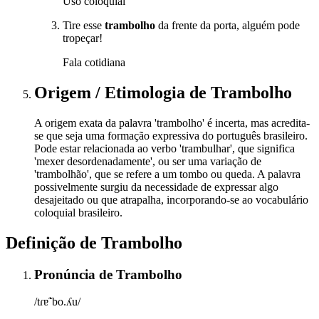
Uso coloquial
Tire esse
trambolho
da frente da porta, alguém pode
tropeçar!
Fala cotidiana
Origem / Etimologia
de
Trambolho
A origem exata da palavra 'trambolho' é incerta, mas acredita-
se que seja uma formação expressiva do português brasileiro.
Pode estar relacionada ao verbo 'trambulhar', que significa
'mexer desordenadamente', ou ser uma variação de
'trambolhão', que se refere a um tombo ou queda. A palavra
possivelmente surgiu da necessidade de expressar algo
desajeitado ou que atrapalha, incorporando-se ao vocabulário
coloquial brasileiro.
Definição de
Trambolho
Pronúncia
de
Trambolho
/tɾɐ̃ˈbo.ʎu/