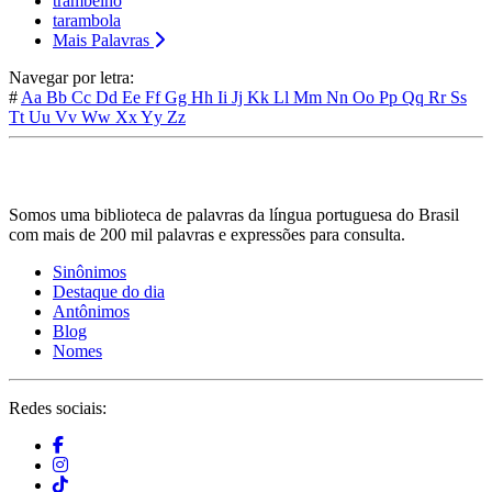
trambelho
tarambola
Mais Palavras
Navegar por letra:
#
Aa
Bb
Cc
Dd
Ee
Ff
Gg
Hh
Ii
Jj
Kk
Ll
Mm
Nn
Oo
Pp
Qq
Rr
Ss
Tt
Uu
Vv
Ww
Xx
Yy
Zz
Somos uma biblioteca de palavras da língua portuguesa do Brasil
com mais de 200 mil palavras e expressões para consulta.
Sinônimos
Destaque do dia
Antônimos
Blog
Nomes
Redes sociais: