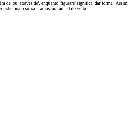
ém de' ou 'através de', enquanto 'figurare' significa 'dar forma'. Assim,
vo adiciona o sufixo '-amos' ao radical do verbo.