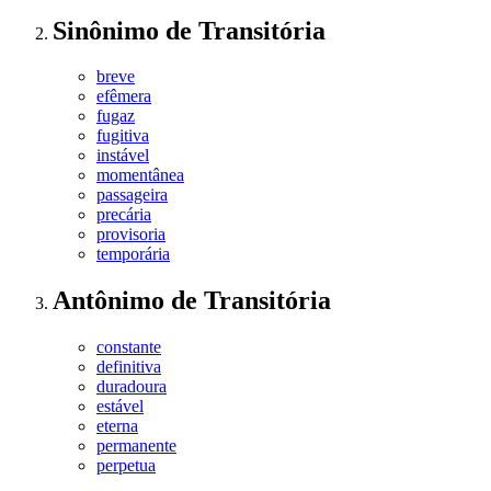
Sinônimo
de
Transitória
breve
efêmera
fugaz
fugitiva
instável
momentânea
passageira
precária
provisoria
temporária
Antônimo
de
Transitória
constante
definitiva
duradoura
estável
eterna
permanente
perpetua