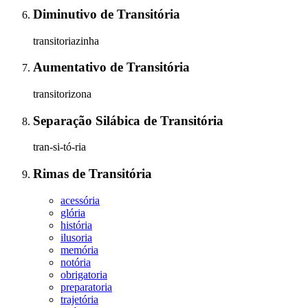
Diminutivo
de
Transitória
transitoriazinha
Aumentativo
de
Transitória
transitorizona
Separação Silábica
de
Transitória
tran-si-tó-ria
Rimas
de
Transitória
acessória
glória
história
ilusoria
memória
notória
obrigatoria
preparatoria
trajetória