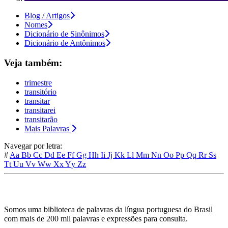
Blog / Artigos
Nomes
Dicionário de Sinônimos
Dicionário de Antônimos
Veja também:
trimestre
transitório
transitar
transitarei
transitarão
Mais Palavras
Navegar por letra:
#
Aa
Bb
Cc
Dd
Ee
Ff
Gg
Hh
Ii
Jj
Kk
Ll
Mm
Nn
Oo
Pp
Qq
Rr
Ss
Tt
Uu
Vv
Ww
Xx
Yy
Zz
Somos uma biblioteca de palavras da língua portuguesa do Brasil
com mais de 200 mil palavras e expressões para consulta.