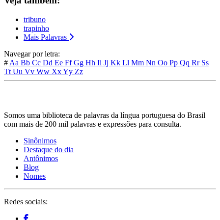
Veja também:
tribuno
trapinho
Mais Palavras
Navegar por letra:
#
Aa
Bb
Cc
Dd
Ee
Ff
Gg
Hh
Ii
Jj
Kk
Ll
Mm
Nn
Oo
Pp
Qq
Rr
Ss
Tt
Uu
Vv
Ww
Xx
Yy
Zz
Somos uma biblioteca de palavras da língua portuguesa do Brasil
com mais de 200 mil palavras e expressões para consulta.
Sinônimos
Destaque do dia
Antônimos
Blog
Nomes
Redes sociais: