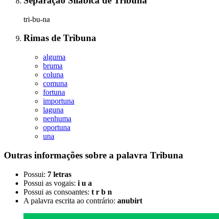
Separação Silábica
de
Tribuna
tri-bu-na
Rimas
de
Tribuna
alguma
bruma
coluna
comuna
fortuna
importuna
laguna
nenhuma
oportuna
una
Outras informações sobre
a palavra
Tribuna
Possui:
7 letras
Possui as vogais:
i u a
Possui as consoantes:
t r b n
A palavra escrita ao contrário:
anubirt