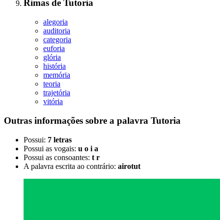
Rimas
de
Tutoria
alegoria
auditoria
categoria
euforia
glória
história
memória
teoria
trajetória
vitória
Outras informações sobre
a palavra
Tutoria
Possui:
7 letras
Possui as vogais:
u o i a
Possui as consoantes:
t r
A palavra escrita ao contrário:
airotut