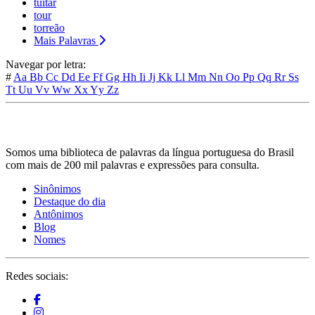
tuitar
tour
torreão
Mais Palavras
Navegar por letra:
#
Aa
Bb
Cc
Dd
Ee
Ff
Gg
Hh
Ii
Jj
Kk
Ll
Mm
Nn
Oo
Pp
Qq
Rr
Ss
Tt
Uu
Vv
Ww
Xx
Yy
Zz
Somos uma biblioteca de palavras da língua portuguesa do Brasil
com mais de 200 mil palavras e expressões para consulta.
Sinônimos
Destaque do dia
Antônimos
Blog
Nomes
Redes sociais: