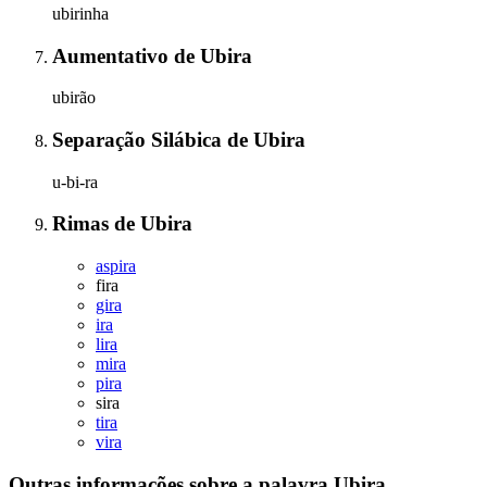
ubirinha
Aumentativo
de
Ubira
ubirão
Separação Silábica
de
Ubira
u-bi-ra
Rimas
de
Ubira
aspira
fira
gira
ira
lira
mira
pira
sira
tira
vira
Outras informações sobre
a palavra
Ubira