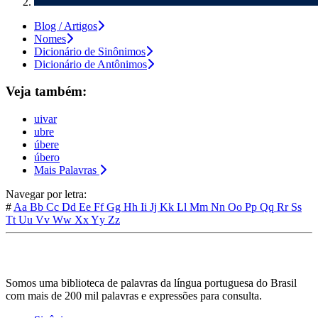
Blog / Artigos
Nomes
Dicionário de Sinônimos
Dicionário de Antônimos
Veja também:
uivar
ubre
úbere
úbero
Mais Palavras
Navegar por letra:
#
Aa
Bb
Cc
Dd
Ee
Ff
Gg
Hh
Ii
Jj
Kk
Ll
Mm
Nn
Oo
Pp
Qq
Rr
Ss
Tt
Uu
Vv
Ww
Xx
Yy
Zz
Somos uma biblioteca de palavras da língua portuguesa do Brasil
com mais de 200 mil palavras e expressões para consulta.