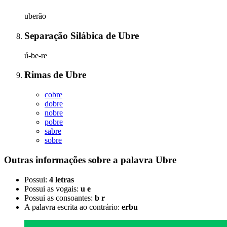
uberão
Separação Silábica
de
Ubre
ú-be-re
Rimas
de
Ubre
cobre
dobre
nobre
pobre
sabre
sobre
Outras informações sobre
a palavra
Ubre
Possui:
4 letras
Possui as vogais:
u e
Possui as consoantes:
b r
A palavra escrita ao contrário:
erbu