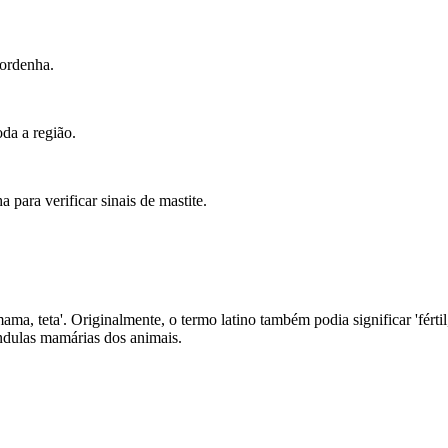
 ordenha.
oda a região.
para verificar sinais de mastite.
, mama, teta'. Originalmente, o termo latino também podia significar 'fért
ândulas mamárias dos animais.