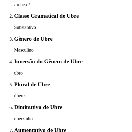
/ˈu.be.ɾi/
Classe Gramatical
de
Ubre
Substantivo
Gênero
de
Ubre
Masculino
Inversão do Gênero
de
Ubre
ubro
Plural
de
Ubre
úberes
Diminutivo
de
Ubre
uberzinho
Aumentativo
de
Ubre