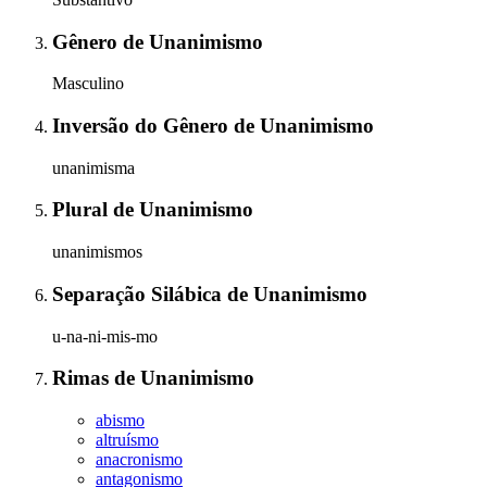
Gênero
de
Unanimismo
Masculino
Inversão do Gênero
de
Unanimismo
unanimisma
Plural
de
Unanimismo
unanimismos
Separação Silábica
de
Unanimismo
u-na-ni-mis-mo
Rimas
de
Unanimismo
abismo
altruísmo
anacronismo
antagonismo