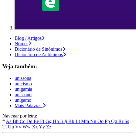
Blog / Artigos
Nomes
Dicionário de Sinônimos
Dicionário de Antônimos
Veja também:
unissona
unicismo
unigamia
uníssono
unígamo
Mais Palavras
Navegar por letra:
#
Aa
Bb
Cc
Dd
Ee
Ff
Gg
Hh
Ii
Jj
Kk
Ll
Mm
Nn
Oo
Pp
Qq
Rr
Ss
Tt
Uu
Vv
Ww
Xx
Yy
Zz