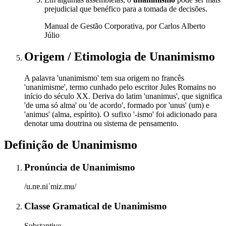
prejudicial que benéfico para a tomada de decisões.
Manual de Gestão Corporativa, por Carlos Alberto
Júlio
Origem / Etimologia
de
Unanimismo
A palavra 'unanimismo' tem sua origem no francês
'unanimisme', termo cunhado pelo escritor Jules Romains no
início do século XX. Deriva do latim 'unanimus', que significa
'de uma só alma' ou 'de acordo', formado por 'unus' (um) e
'animus' (alma, espírito). O sufixo '-ismo' foi adicionado para
denotar uma doutrina ou sistema de pensamento.
Definição de
Unanimismo
Pronúncia
de
Unanimismo
/u.nɐ.niˈmiz.mu/
Classe Gramatical
de
Unanimismo
Substantivo