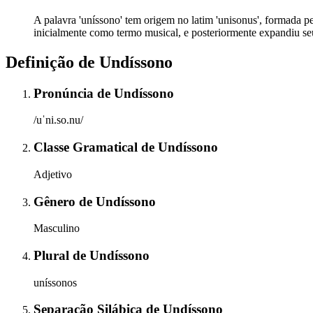
A palavra 'uníssono' tem origem no latim 'unisonus', formada pe
inicialmente como termo musical, e posteriormente expandiu seu
Definição de
Undíssono
Pronúncia
de
Undíssono
/uˈni.so.nu/
Classe Gramatical
de
Undíssono
Adjetivo
Gênero
de
Undíssono
Masculino
Plural
de
Undíssono
uníssonos
Separação Silábica
de
Undíssono