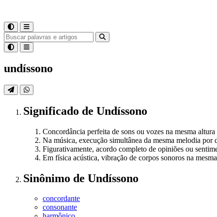
undíssono
Significado
de
Undíssono
Concordância perfeita de sons ou vozes na mesma altura
Na música, execução simultânea da mesma melodia por di
Figurativamente, acordo completo de opiniões ou sentime
Em física acústica, vibração de corpos sonoros na mesma
Sinônimo
de
Undíssono
concordante
consonante
harmônico