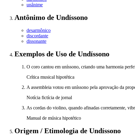
unânime
Antônimo
de
Undíssono
desarmônico
discordante
dissonante
Exemplos de Uso
de Undíssono
O coro cantou em uníssono, criando uma harmonia perfei
Crítica musical hipotética
A assembleia votou em uníssono pela aprovação da propo
Notícia fictícia de jornal
As cordas do violino, quando afinadas corretamente, vi
Manual de música hipotético
Origem / Etimologia
de
Undíssono