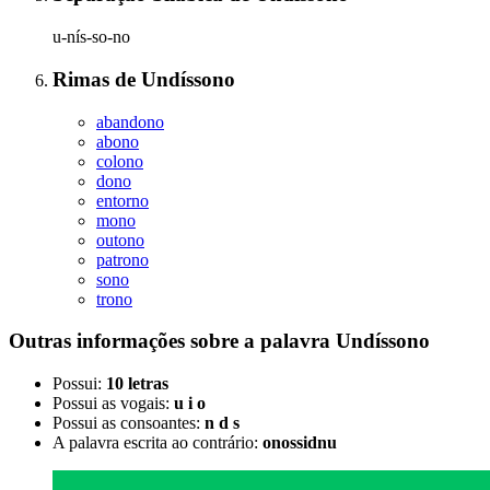
u-nís-so-no
Rimas
de
Undíssono
abandono
abono
colono
dono
entorno
mono
outono
patrono
sono
trono
Outras informações sobre
a palavra
Undíssono
Possui:
10 letras
Possui as vogais:
u i o
Possui as consoantes:
n d s
A palavra escrita ao contrário:
onossidnu