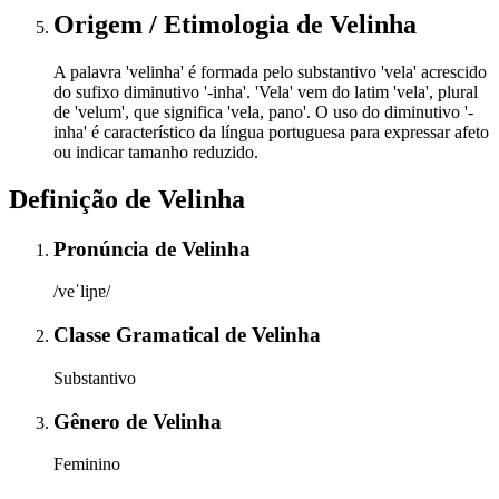
Origem / Etimologia
de
Velinha
A palavra 'velinha' é formada pelo substantivo 'vela' acrescido
do sufixo diminutivo '-inha'. 'Vela' vem do latim 'vela', plural
de 'velum', que significa 'vela, pano'. O uso do diminutivo '-
inha' é característico da língua portuguesa para expressar afeto
ou indicar tamanho reduzido.
Definição de
Velinha
Pronúncia
de
Velinha
/veˈliɲɐ/
Classe Gramatical
de
Velinha
Substantivo
Gênero
de
Velinha
Feminino