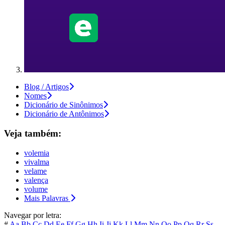
Blog / Artigos
Nomes
Dicionário de Sinônimos
Dicionário de Antônimos
Veja também:
volemia
vivalma
velame
valença
volume
Mais Palavras
Navegar por letra:
#
Aa
Bb
Cc
Dd
Ee
Ff
Gg
Hh
Ii
Jj
Kk
Ll
Mm
Nn
Oo
Pp
Qq
Rr
Ss