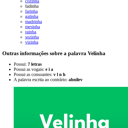
cozinha
fadinha
farinha
galinha
madrinha
mesinha
rainha
sozinha
vizinha
Outras informações sobre
a palavra
Velinha
Possui:
7 letras
Possui as vogais:
e i a
Possui as consoantes:
v l n h
A palavra escrita ao contrário:
ahnilev