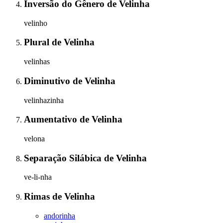
Inversão do Gênero
de
Velinha
velinho
Plural
de
Velinha
velinhas
Diminutivo
de
Velinha
velinhazinha
Aumentativo
de
Velinha
velona
Separação Silábica
de
Velinha
ve-li-nha
Rimas
de
Velinha
andorinha