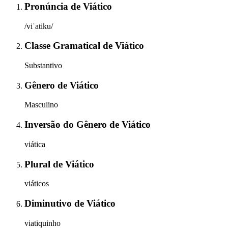
Pronúncia
de
Viático
/viˈatiku/
Classe Gramatical
de
Viático
Substantivo
Gênero
de
Viático
Masculino
Inversão do Gênero
de
Viático
viática
Plural
de
Viático
viáticos
Diminutivo
de
Viático
viatiquinho