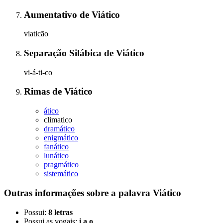
Aumentativo
de
Viático
viaticão
Separação Silábica
de
Viático
vi-á-ti-co
Rimas
de
Viático
ático
climatico
dramático
enigmático
fanático
lunático
pragmático
sistemático
Outras informações sobre
a palavra
Viático
Possui:
8 letras
Possui as vogais:
i a o