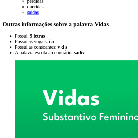
perdidas
queridas
saidas
Outras informações sobre
a palavra
Vidas
Possui:
5 letras
Possui as vogais:
i a
Possui as consoantes:
v d s
A palavra escrita ao contrário:
sadiv