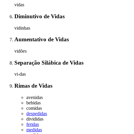
vidas
Diminutivo
de
Vidas
vidinhas
Aumentativo
de
Vidas
vidões
Separação Silábica
de
Vidas
vi-das
Rimas
de
Vidas
avenidas
bebidas
comidas
despedidas
divididas
feridas
medidas