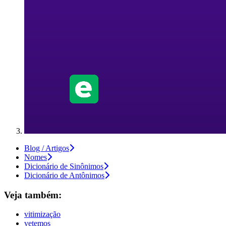
Blog / Artigos
Nomes
Dicionário de Sinônimos
Dicionário de Antônimos
Veja também:
vitimização
vetemos