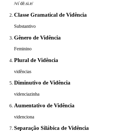
/viˈdẽ.si.ɐ/
Classe Gramatical
de
Vidência
Substantivo
Gênero
de
Vidência
Feminino
Plural
de
Vidência
vidências
Diminutivo
de
Vidência
videnciazinha
Aumentativo
de
Vidência
videnciona
Separação Silábica
de
Vidência