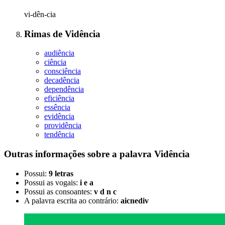
vi-dên-cia
Rimas
de
Vidência
audiência
ciência
consciência
decadência
dependência
eficiência
essência
evidência
providência
tendência
Outras informações sobre
a palavra
Vidência
Possui:
9 letras
Possui as vogais:
i e a
Possui as consoantes:
v d n c
A palavra escrita ao contrário:
aicnediv