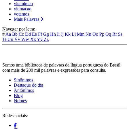
vitaminico
vitimacao
votamos
Mais Palavras
Navegar por letra:
#
Aa
Bb
Cc
Dd
Ee
Ff
Gg
Hh
Ii
Jj
Kk
Ll
Mm
Nn
Oo
Pp
Qq
Rr
Ss
Tt
Uu
Vv
Ww
Xx
Yy
Zz
Somos uma biblioteca de palavras da língua portuguesa do Brasil
com mais de 200 mil palavras e expressões para consulta.
Sinônimos
Destaque do dia
Antônimos
Blog
Nomes
Redes sociais: