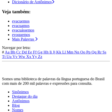
Dicionário de Antônimos
Veja também:
evacuemos
evacuamos
evacuássemos
evoquemos
Mais Palavras
Navegar por letra:
#
Aa
Bb
Cc
Dd
Ee
Ff
Gg
Hh
Ii
Jj
Kk
Ll
Mm
Nn
Oo
Pp
Qq
Rr
Ss
Tt
Uu
Vv
Ww
Xx
Yy
Zz
Somos uma biblioteca de palavras da língua portuguesa do Brasil
com mais de 200 mil palavras e expressões para consulta.
Sinônimos
Destaque do dia
Antônimos
Blog
Nomes