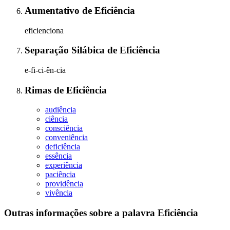
Aumentativo
de
Eficiência
eficienciona
Separação Silábica
de
Eficiência
e-fi-ci-ên-cia
Rimas
de
Eficiência
audiência
ciência
consciência
conveniência
deficiência
essência
experiência
paciência
providência
vivência
Outras informações sobre
a palavra
Eficiência