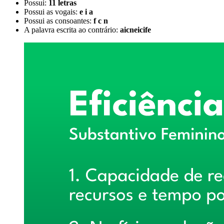
Possui:
11 letras
Possui as vogais:
e i a
Possui as consoantes:
f c n
A palavra escrita ao contrário:
aicneicife