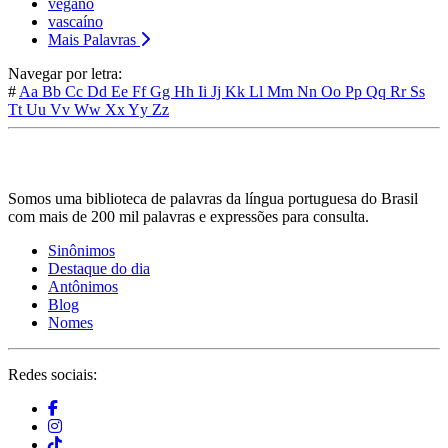
vegano
vascaíno
Mais Palavras
Navegar por letra:
#
Aa
Bb
Cc
Dd
Ee
Ff
Gg
Hh
Ii
Jj
Kk
Ll
Mm
Nn
Oo
Pp
Qq
Rr
Ss
Tt
Uu
Vv
Ww
Xx
Yy
Zz
Somos uma biblioteca de palavras da língua portuguesa do Brasil
com mais de 200 mil palavras e expressões para consulta.
Sinônimos
Destaque do dia
Antônimos
Blog
Nomes
Redes sociais: