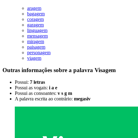
aragem
bagagem
coragem
garagem
linguagem
mensagem
miragem
paisagem
personagem
viagem
Outras informações sobre
a palavra
Visagem
Possui:
7 letras
Possui as vogais:
i a e
Possui as consoantes:
v s g m
A palavra escrita ao contrário:
megasiv