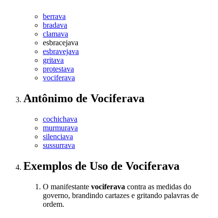
berrava
bradava
clamava
esbracejava
esbravejava
gritava
protestava
vociferava
Antônimo
de
Vociferava
cochichava
murmurava
silenciava
sussurrava
Exemplos de Uso
de Vociferava
O manifestante
vociferava
contra as medidas do
governo, brandindo cartazes e gritando palavras de
ordem.