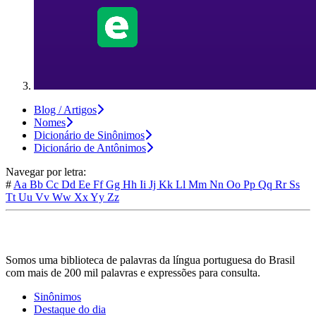
Blog / Artigos
Nomes
Dicionário de Sinônimos
Dicionário de Antônimos
Navegar por letra:
#
Aa
Bb
Cc
Dd
Ee
Ff
Gg
Hh
Ii
Jj
Kk
Ll
Mm
Nn
Oo
Pp
Qq
Rr
Ss
Tt
Uu
Vv
Ww
Xx
Yy
Zz
Somos uma biblioteca de palavras da língua portuguesa do Brasil
com mais de 200 mil palavras e expressões para consulta.
Sinônimos
Destaque do dia