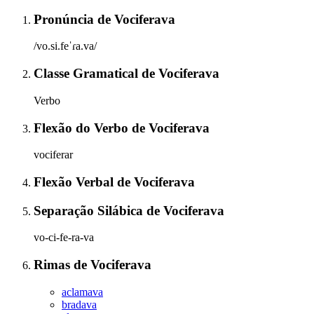
Pronúncia
de
Vociferava
/vo.si.feˈɾa.va/
Classe Gramatical
de
Vociferava
Verbo
Flexão do Verbo
de
Vociferava
vociferar
Flexão Verbal
de
Vociferava
Separação Silábica
de
Vociferava
vo-ci-fe-ra-va
Rimas
de
Vociferava
aclamava
bradava