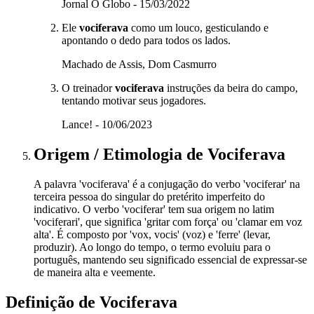
Jornal O Globo - 15/03/2022
Ele
vociferava
como um louco, gesticulando e
apontando o dedo para todos os lados.
Machado de Assis, Dom Casmurro
O treinador
vociferava
instruções da beira do campo,
tentando motivar seus jogadores.
Lance! - 10/06/2023
Origem / Etimologia
de
Vociferava
A palavra 'vociferava' é a conjugação do verbo 'vociferar' na
terceira pessoa do singular do pretérito imperfeito do
indicativo. O verbo 'vociferar' tem sua origem no latim
'vociferari', que significa 'gritar com força' ou 'clamar em voz
alta'. É composto por 'vox, vocis' (voz) e 'ferre' (levar,
produzir). Ao longo do tempo, o termo evoluiu para o
português, mantendo seu significado essencial de expressar-se
de maneira alta e veemente.
Definição de
Vociferava