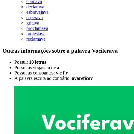
clamava
declarava
esbravejava
esperava
gritava
proclamava
protestava
reclamava
Outras informações sobre
a palavra
Vociferava
Possui:
10 letras
Possui as vogais:
o i e a
Possui as consoantes:
v c f r
A palavra escrita ao contrário:
avareficov