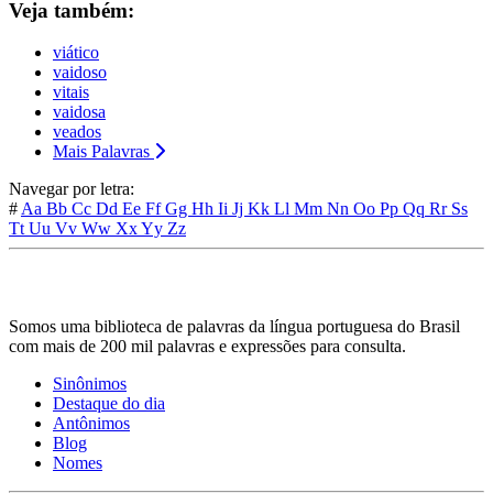
Veja também:
viático
vaidoso
vitais
vaidosa
veados
Mais Palavras
Navegar por letra:
#
Aa
Bb
Cc
Dd
Ee
Ff
Gg
Hh
Ii
Jj
Kk
Ll
Mm
Nn
Oo
Pp
Qq
Rr
Ss
Tt
Uu
Vv
Ww
Xx
Yy
Zz
Somos uma biblioteca de palavras da língua portuguesa do Brasil
com mais de 200 mil palavras e expressões para consulta.
Sinônimos
Destaque do dia
Antônimos
Blog
Nomes