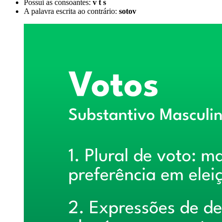
Possui as consoantes:
v t s
A palavra escrita ao contrário:
sotov