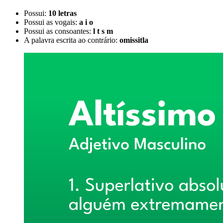
Possui:
10 letras
Possui as vogais:
a i o
Possui as consoantes:
l t s m
A palavra escrita ao contrário:
omissitla