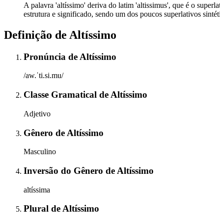
A palavra 'altíssimo' deriva do latim 'altissimus', que é o super
estrutura e significado, sendo um dos poucos superlativos sint
Definição de
Altíssimo
Pronúncia
de
Altíssimo
/aw.ˈti.si.mu/
Classe Gramatical
de
Altíssimo
Adjetivo
Gênero
de
Altíssimo
Masculino
Inversão do Gênero
de
Altíssimo
altíssima
Plural
de
Altíssimo