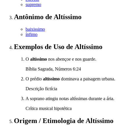
supremo
Antônimo
de
Altíssimo
baixissimo
ínfimo
Exemplos de Uso
de Altíssimo
O
altíssimo
nos abençoe e nos guarde.
Bíblia Sagrada, Números 6:24
O prédio
altíssimo
dominava a paisagem urbana.
Descrição fictícia
A soprano atingiu notas altíssimas durante a ária.
Crítica musical hipotética
Origem / Etimologia
de
Altíssimo