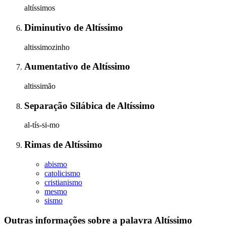
altíssimos
Diminutivo
de
Altíssimo
altissimozinho
Aumentativo
de
Altíssimo
altissimão
Separação Silábica
de
Altíssimo
al-tís-si-mo
Rimas
de
Altíssimo
abismo
catolicismo
cristianismo
mesmo
sismo
Outras informações sobre
a palavra
Altíssimo