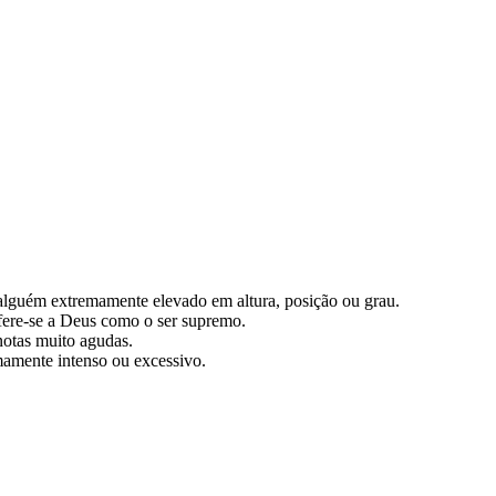
u alguém extremamente elevado em altura, posição ou grau.
efere-se a Deus como o ser supremo.
otas muito agudas.
mamente intenso ou excessivo.