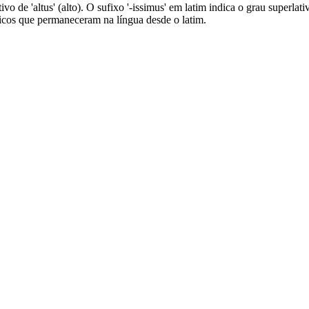
lativo de 'altus' (alto). O sufixo '-issimus' em latim indica o grau super
éticos que permaneceram na língua desde o latim.