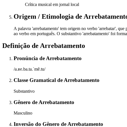
Crítica musical em jornal local
Origem / Etimologia
de
Arrebatament
A palavra 'arrebatamento' tem origem no verbo 'arrebatar', que po
ao verbo em português. O substantivo 'arrebatamento' foi formad
Definição de
Arrebatamento
Pronúncia
de
Arrebatamento
/a.ʁe.ba.ta.ˈmẽ.tu/
Classe Gramatical
de
Arrebatamento
Substantivo
Gênero
de
Arrebatamento
Masculino
Inversão do Gênero
de
Arrebatamento