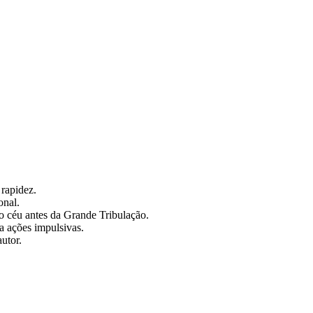
 rapidez.
onal.
ao céu antes da Grande Tribulação.
a ações impulsivas.
utor.