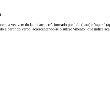
o
r sua vez vem do latim 'arripere', formado por 'ad-' (para) e 'rapere' (a
o a partir do verbo, acrescentando-se o sufixo '-mento', que indica aç