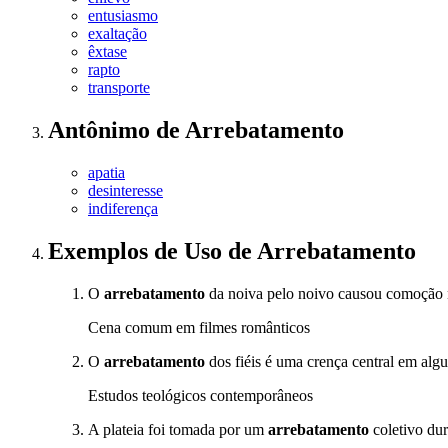
entusiasmo
exaltação
êxtase
rapto
transporte
Antônimo
de
Arrebatamento
apatia
desinteresse
indiferença
Exemplos de Uso
de Arrebatamento
O
arrebatamento
da noiva pelo noivo causou comoção n
Cena comum em filmes românticos
O
arrebatamento
dos fiéis é uma crença central em al
Estudos teológicos contemporâneos
A plateia foi tomada por um
arrebatamento
coletivo dur