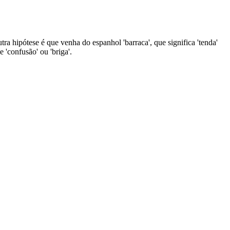
tra hipótese é que venha do espanhol 'barraca', que significa 'tenda'
 'confusão' ou 'briga'.