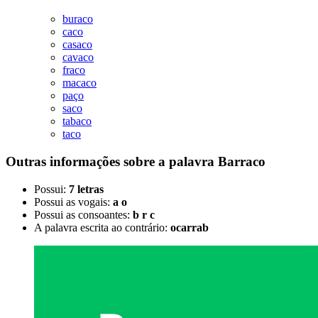
buraco
caco
casaco
cavaco
fraco
macaco
paço
saco
tabaco
taco
Outras informações sobre
a palavra
Barraco
Possui:
7 letras
Possui as vogais:
a o
Possui as consoantes:
b r c
A palavra escrita ao contrário:
ocarrab