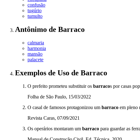
confusão
tugúrio
tumulto
Antônimo
de
Barraco
calmaria
harmonia
mansão
palacete
Exemplos de Uso
de Barraco
O prefeito prometeu substituir os
barraco
s por casas pop
Folha de São Paulo, 15/03/2022
O casal de famosos protagonizou um
barraco
em pleno r
Revista Caras, 07/09/2021
Os operários montaram um
barraco
para guardar as ferr
Manual de Construção Civil, Ed. Técnica, 2020