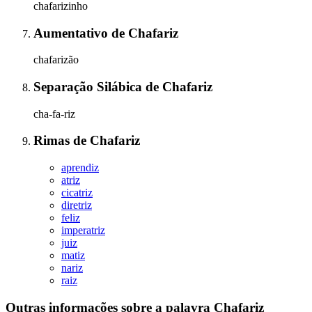
chafarizinho
Aumentativo
de
Chafariz
chafarizão
Separação Silábica
de
Chafariz
cha-fa-riz
Rimas
de
Chafariz
aprendiz
atriz
cicatriz
diretriz
feliz
imperatriz
juiz
matiz
nariz
raiz
Outras informações sobre
a palavra
Chafariz