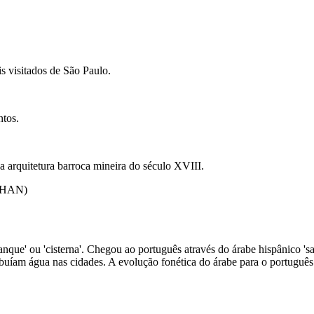
s visitados de São Paulo.
tos.
 arquitetura barroca mineira do século XVIII.
(IPHAN)
'tanque' ou 'cisterna'. Chegou ao português através do árabe hispânico 's
buíam água nas cidades. A evolução fonética do árabe para o português r