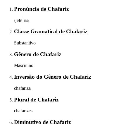
Pronúncia
de
Chafariz
/ʃɐfɐˈɾis/
Classe Gramatical
de
Chafariz
Substantivo
Gênero
de
Chafariz
Masculino
Inversão do Gênero
de
Chafariz
chafariza
Plural
de
Chafariz
chafarizes
Diminutivo
de
Chafariz