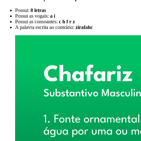
Possui:
8 letras
Possui as vogais:
a i
Possui as consoantes:
c h f r z
A palavra escrita ao contrário:
zirafahc