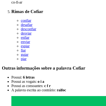
co-fi-ar
Rimas
de
Cofiar
confiar
desafiar
desconfiar
desviar
enfiar
enviar
espiar
fiar
guiar
piar
Outras informações sobre
a palavra
Cofiar
Possui:
6 letras
Possui as vogais:
o i a
Possui as consoantes:
c f r
A palavra escrita ao contrário:
raifoc