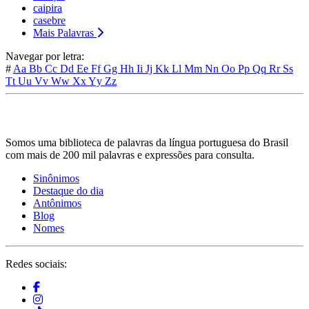
caipira
casebre
Mais Palavras
Navegar por letra:
#
Aa
Bb
Cc
Dd
Ee
Ff
Gg
Hh
Ii
Jj
Kk
Ll
Mm
Nn
Oo
Pp
Qq
Rr
Ss
Tt
Uu
Vv
Ww
Xx
Yy
Zz
Somos uma biblioteca de palavras da língua portuguesa do Brasil
com mais de 200 mil palavras e expressões para consulta.
Sinônimos
Destaque do dia
Antônimos
Blog
Nomes
Redes sociais: