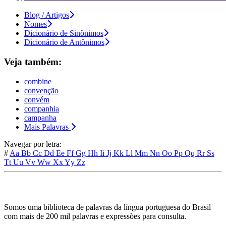
Blog / Artigos
Nomes
Dicionário de Sinônimos
Dicionário de Antônimos
Veja também:
combine
convenção
convém
companhia
campanha
Mais Palavras
Navegar por letra:
#
Aa
Bb
Cc
Dd
Ee
Ff
Gg
Hh
Ii
Jj
Kk
Ll
Mm
Nn
Oo
Pp
Qq
Rr
Ss
Tt
Uu
Vv
Ww
Xx
Yy
Zz
Somos uma biblioteca de palavras da língua portuguesa do Brasil
com mais de 200 mil palavras e expressões para consulta.