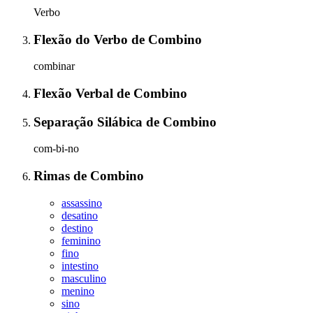
Verbo
Flexão do Verbo
de
Combino
combinar
Flexão Verbal
de
Combino
Separação Silábica
de
Combino
com-bi-no
Rimas
de
Combino
assassino
desatino
destino
feminino
fino
intestino
masculino
menino
sino