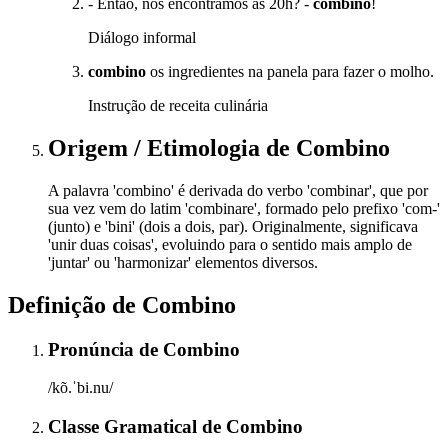
- Então, nos encontramos às 20h? -
combino
!
Diálogo informal
combino
os ingredientes na panela para fazer o molho.
Instrução de receita culinária
Origem / Etimologia
de
Combino
A palavra 'combino' é derivada do verbo 'combinar', que por
sua vez vem do latim 'combinare', formado pelo prefixo 'com-'
(junto) e 'bini' (dois a dois, par). Originalmente, significava
'unir duas coisas', evoluindo para o sentido mais amplo de
'juntar' ou 'harmonizar' elementos diversos.
Definição de
Combino
Pronúncia
de
Combino
/kõ.ˈbi.nu/
Classe Gramatical
de
Combino