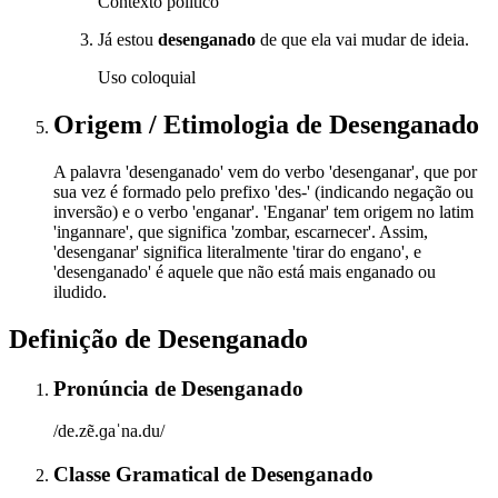
Contexto político
Já estou
desenganado
de que ela vai mudar de ideia.
Uso coloquial
Origem / Etimologia
de
Desenganado
A palavra 'desenganado' vem do verbo 'desenganar', que por
sua vez é formado pelo prefixo 'des-' (indicando negação ou
inversão) e o verbo 'enganar'. 'Enganar' tem origem no latim
'ingannare', que significa 'zombar, escarnecer'. Assim,
'desenganar' significa literalmente 'tirar do engano', e
'desenganado' é aquele que não está mais enganado ou
iludido.
Definição de
Desenganado
Pronúncia
de
Desenganado
/de.zẽ.ɡaˈna.du/
Classe Gramatical
de
Desenganado