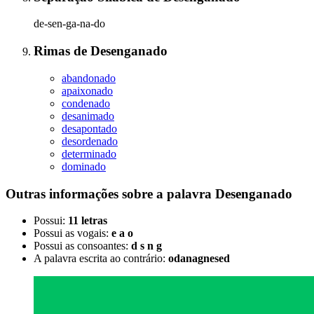
de-sen-ga-na-do
Rimas
de
Desenganado
abandonado
apaixonado
condenado
desanimado
desapontado
desordenado
determinado
dominado
Outras informações sobre
a palavra
Desenganado
Possui:
11 letras
Possui as vogais:
e a o
Possui as consoantes:
d s n g
A palavra escrita ao contrário:
odanagnesed