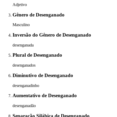
Adjetivo
Gênero
de
Desenganado
Masculino
Inversão do Gênero
de
Desenganado
desenganada
Plural
de
Desenganado
desenganados
Diminutivo
de
Desenganado
desenganadinho
Aumentativo
de
Desenganado
desenganadão
Separação Silábica
de
Desenganado