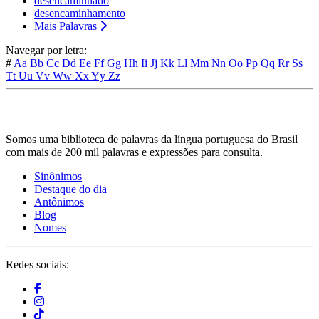
desencaminhado
desencaminhamento
Mais Palavras
Navegar por letra:
#
Aa
Bb
Cc
Dd
Ee
Ff
Gg
Hh
Ii
Jj
Kk
Ll
Mm
Nn
Oo
Pp
Qq
Rr
Ss
Tt
Uu
Vv
Ww
Xx
Yy
Zz
Somos uma biblioteca de palavras da língua portuguesa do Brasil
com mais de 200 mil palavras e expressões para consulta.
Sinônimos
Destaque do dia
Antônimos
Blog
Nomes
Redes sociais: