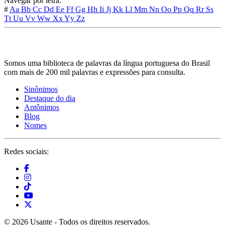
Navegar por letra:
#
Aa
Bb
Cc
Dd
Ee
Ff
Gg
Hh
Ii
Jj
Kk
Ll
Mm
Nn
Oo
Pp
Qq
Rr
Ss
Tt
Uu
Vv
Ww
Xx
Yy
Zz
Somos uma biblioteca de palavras da língua portuguesa do Brasil
com mais de 200 mil palavras e expressões para consulta.
Sinônimos
Destaque do dia
Antônimos
Blog
Nomes
Redes sociais:
© 2026 Usante - Todos os direitos reservados.