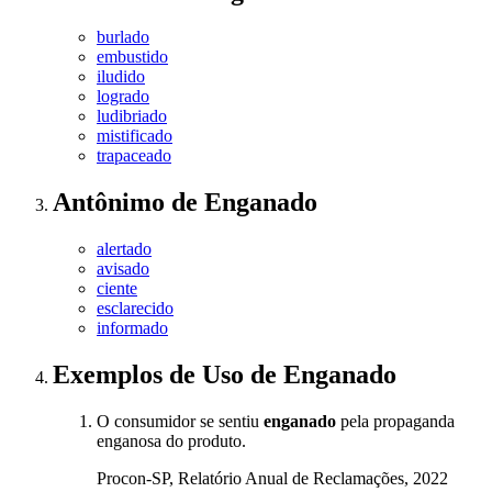
burlado
embustido
iludido
logrado
ludibriado
mistificado
trapaceado
Antônimo
de
Enganado
alertado
avisado
ciente
esclarecido
informado
Exemplos de Uso
de Enganado
O consumidor se sentiu
enganado
pela propaganda
enganosa do produto.
Procon-SP, Relatório Anual de Reclamações, 2022