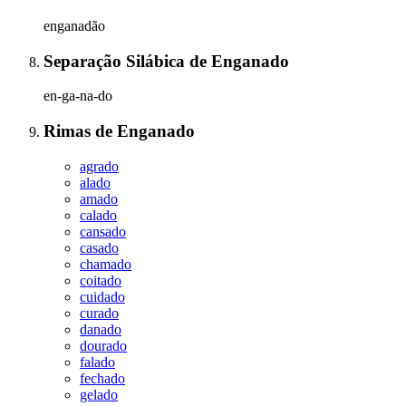
enganadão
Separação Silábica
de
Enganado
en-ga-na-do
Rimas
de
Enganado
agrado
alado
amado
calado
cansado
casado
chamado
coitado
cuidado
curado
danado
dourado
falado
fechado
gelado