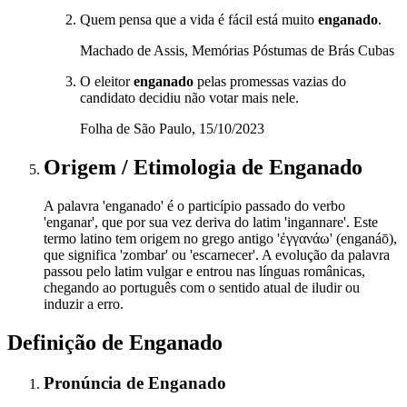
Quem pensa que a vida é fácil está muito
enganado
.
Machado de Assis, Memórias Póstumas de Brás Cubas
O eleitor
enganado
pelas promessas vazias do
candidato decidiu não votar mais nele.
Folha de São Paulo, 15/10/2023
Origem / Etimologia
de
Enganado
A palavra 'enganado' é o particípio passado do verbo
'enganar', que por sua vez deriva do latim 'ingannare'. Este
termo latino tem origem no grego antigo 'ἐγγανάω' (enganáō),
que significa 'zombar' ou 'escarnecer'. A evolução da palavra
passou pelo latim vulgar e entrou nas línguas românicas,
chegando ao português com o sentido atual de iludir ou
induzir a erro.
Definição de
Enganado
Pronúncia
de
Enganado