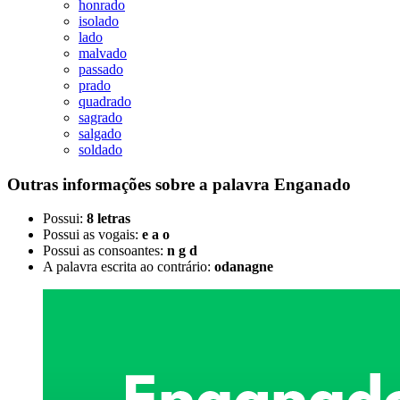
honrado
isolado
lado
malvado
passado
prado
quadrado
sagrado
salgado
soldado
Outras informações sobre
a palavra
Enganado
Possui:
8 letras
Possui as vogais:
e a o
Possui as consoantes:
n g d
A palavra escrita ao contrário:
odanagne