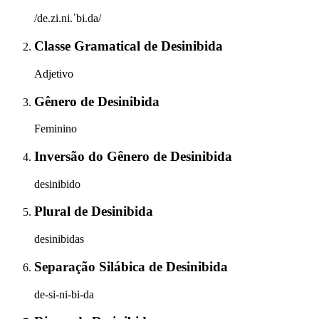
/de.zi.ni.ˈbi.da/
Classe Gramatical
de
Desinibida
Adjetivo
Gênero
de
Desinibida
Feminino
Inversão do Gênero
de
Desinibida
desinibido
Plural
de
Desinibida
desinibidas
Separação Silábica
de
Desinibida
de-si-ni-bi-da