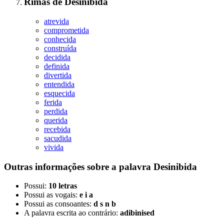
Rimas
de
Desinibida
atrevida
comprometida
conhecida
construída
decidida
definida
divertida
entendida
esquecida
ferida
perdida
querida
recebida
sacudida
vivida
Outras informações sobre
a palavra
Desinibida
Possui:
10 letras
Possui as vogais:
e i a
Possui as consoantes:
d s n b
A palavra escrita ao contrário:
adibinised