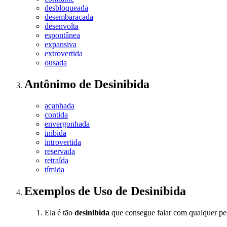
desbloqueada
desembaracada
desenvolta
espontânea
expansiva
extrovertida
ousada
Antônimo
de
Desinibida
acanhada
contida
envergonhada
inibida
introvertida
reservada
retraída
tímida
Exemplos de Uso
de Desinibida
Ela é tão
desinibida
que consegue falar com qualquer p