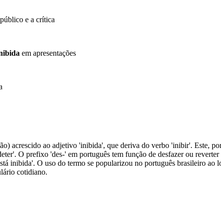
úblico e a crítica
nibida
em apresentações
a
) acrescido ao adjetivo 'inibida', que deriva do verbo 'inibir'. Este, por
', 'deter'. O prefixo 'des-' em português tem função de desfazer ou revert
o está inibida'. O uso do termo se popularizou no português brasileiro a
lário cotidiano.