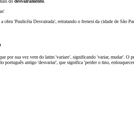
inais do
desvairamento
.
as'
obra 'Paulicéia Desvairada', retratando o frenesi da cidade de São Pa
o
que por sua vez vem do latim 'variare', significando 'variar, mudar'. O 
 português antigo 'desvariar', que significa 'perder o tino, enlouquecer