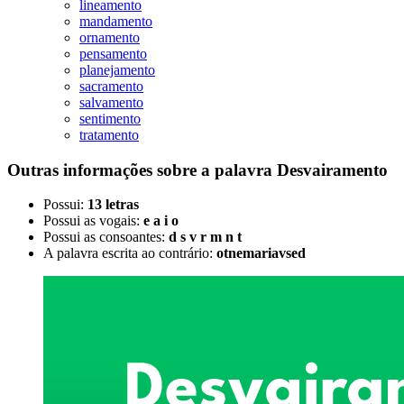
lineamento
mandamento
ornamento
pensamento
planejamento
sacramento
salvamento
sentimento
tratamento
Outras informações sobre
a palavra
Desvairamento
Possui:
13 letras
Possui as vogais:
e a i o
Possui as consoantes:
d s v r m n t
A palavra escrita ao contrário:
otnemariavsed