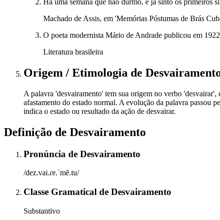
Há uma semana que não durmo, e já sinto os primeiros s
Machado de Assis, em 'Memórias Póstumas de Brás Cub
O poeta modernista Mário de Andrade publicou em 1922 a 
Literatura brasileira
Origem / Etimologia
de
Desvairament
A palavra 'desvairamento' tem sua origem no verbo 'desvairar', 
afastamento do estado normal. A evolução da palavra passou pelo
indica o estado ou resultado da ação de desvairar.
Definição de
Desvairamento
Pronúncia
de
Desvairamento
/dez.vai.ɾɐ.ˈmẽ.tu/
Classe Gramatical
de
Desvairamento
Substantivo