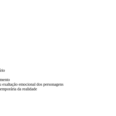
írio
amento
 ou exaltação emocional dos personagens
temporária da realidade