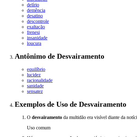
delírio
demência
desatino
descontrole
exaltação
frenesi
insanidade
loucura
Antônimo
de
Desvairamento
equilíbrio
lucidez
racionalidade
sanidade
sensatez
Exemplos de Uso
de Desvairamento
O
desvairamento
da multidão era visível diante da notíc
Uso comum