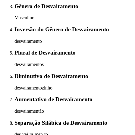
Gênero
de
Desvairamento
Masculino
Inversão do Gênero
de
Desvairamento
desvairamento
Plural
de
Desvairamento
desvairamentos
Diminutivo
de
Desvairamento
desvairamentozinho
Aumentativo
de
Desvairamento
desvairamentão
Separação Silábica
de
Desvairamento
des-vai-ra-men-to