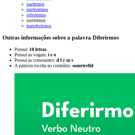
partirmos
preferirmos
referirmos
sorririmos
transferirmos
Outras informações sobre
a palavra
Diferirmos
Possui:
10 letras
Possui as vogais:
i e o
Possui as consoantes:
d f r m s
A palavra escrita ao contrário:
somrirefid