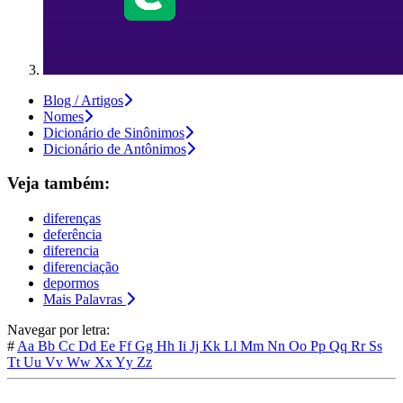
Blog / Artigos
Nomes
Dicionário de Sinônimos
Dicionário de Antônimos
Veja também:
diferenças
deferência
diferencia
diferenciação
depormos
Mais Palavras
Navegar por letra:
#
Aa
Bb
Cc
Dd
Ee
Ff
Gg
Hh
Ii
Jj
Kk
Ll
Mm
Nn
Oo
Pp
Qq
Rr
Ss
Tt
Uu
Vv
Ww
Xx
Yy
Zz