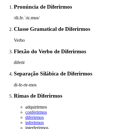
Pronúncia
de
Diferirmos
/di.fe.ˈɾiɾ.mus/
Classe Gramatical
de
Diferirmos
Verbo
Flexão do Verbo
de
Diferirmos
diferir
Separação Silábica
de
Diferirmos
di-fe-rir-mos
Rimas
de
Diferirmos
adquirirmos
conferirmos
diferirmos
inferirmos
interferirmos