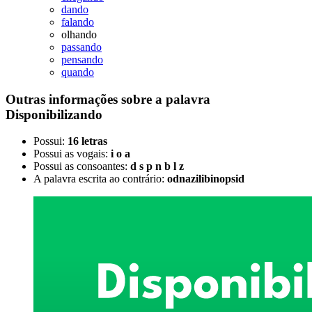
dando
falando
olhando
passando
pensando
quando
Outras informações sobre
a palavra
Disponibilizando
Possui:
16 letras
Possui as vogais:
i o a
Possui as consoantes:
d s p n b l z
A palavra escrita ao contrário:
odnazilibinopsid