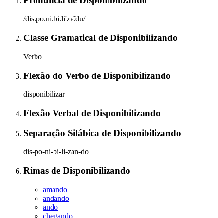
Pronúncia
de
Disponibilizando
/dis.po.ni.bi.li'zɐ̃.du/
Classe Gramatical
de
Disponibilizando
Verbo
Flexão do Verbo
de
Disponibilizando
disponibilizar
Flexão Verbal
de
Disponibilizando
Separação Silábica
de
Disponibilizando
dis-po-ni-bi-li-zan-do
Rimas
de
Disponibilizando
amando
andando
ando
chegando