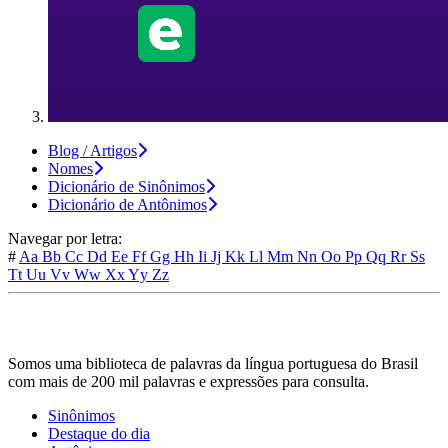
Blog / Artigos
Nomes
Dicionário de Sinônimos
Dicionário de Antônimos
Navegar por letra:
#
Aa
Bb
Cc
Dd
Ee
Ff
Gg
Hh
Ii
Jj
Kk
Ll
Mm
Nn
Oo
Pp
Qq
Rr
Ss
Tt
Uu
Vv
Ww
Xx
Yy
Zz
Somos uma biblioteca de palavras da língua portuguesa do Brasil
com mais de 200 mil palavras e expressões para consulta.
Sinônimos
Destaque do dia