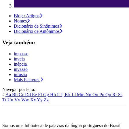
Blog / Artigos
Nomes
Dicionário de Sinônimos
Dicionário de Antônimos
Veja também:
impasse
inveja
inépcia
invasão
infusão
Mais Palavras
Navegar por letra:
#
Aa
Bb
Cc
Dd
Ee
Ff
Gg
Hh
Ii
Jj
Kk
Ll
Mm
Nn
Oo
Pp
Qq
Rr
Ss
Tt
Uu
Vv
Ww
Xx
Yy
Zz
Somos uma biblioteca de palavras da língua portuguesa do Brasil