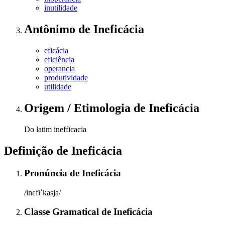
inutilidade
Antônimo
de
Ineficácia
eficácia
eficiência
operancia
produtividade
utilidade
Origem / Etimologia
de
Ineficácia
Do latim inefficacia
Definição de
Ineficácia
Pronúncia
de
Ineficácia
/inɛfiˈkasja/
Classe Gramatical
de
Ineficácia