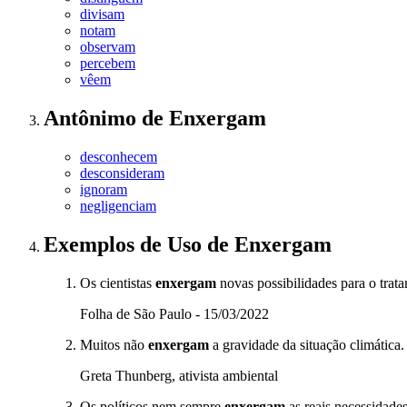
divisam
notam
observam
percebem
vêem
Antônimo
de
Enxergam
desconhecem
desconsideram
ignoram
negligenciam
Exemplos de Uso
de Enxergam
Os cientistas
enxergam
novas possibilidades para o trat
Folha de São Paulo - 15/03/2022
Muitos não
enxergam
a gravidade da situação climática.
Greta Thunberg, ativista ambiental
Os políticos nem sempre
enxergam
as reais necessidade