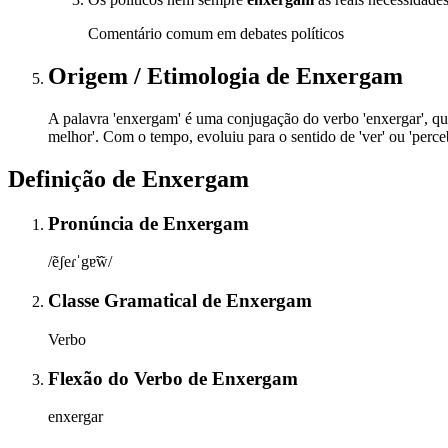
Comentário comum em debates políticos
Origem / Etimologia
de
Enxergam
A palavra 'enxergam' é uma conjugação do verbo 'enxergar', que t
melhor'. Com o tempo, evoluiu para o sentido de 'ver' ou 'perceb
Definição de
Enxergam
Pronúncia
de
Enxergam
/ẽʃeɾˈgɐ̃w̃/
Classe Gramatical
de
Enxergam
Verbo
Flexão do Verbo
de
Enxergam
enxergar