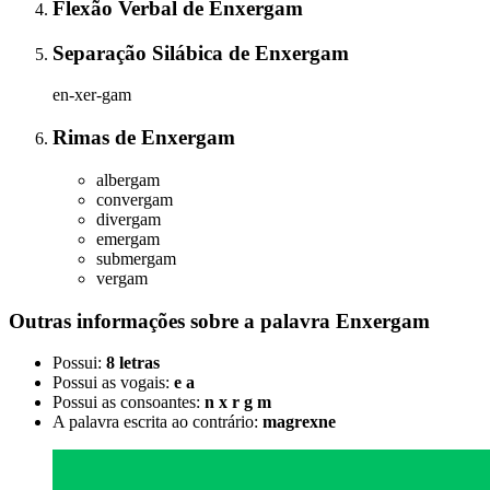
Flexão Verbal
de
Enxergam
Separação Silábica
de
Enxergam
en-xer-gam
Rimas
de
Enxergam
albergam
convergam
divergam
emergam
submergam
vergam
Outras informações sobre
a palavra
Enxergam
Possui:
8 letras
Possui as vogais:
e a
Possui as consoantes:
n x r g m
A palavra escrita ao contrário:
magrexne