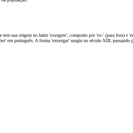
em sua origem no latim 'exergere', composto por 'ex-' (para fora) e 'erge
er' em português. A forma 'enxergar' surgiu no século XIII, passando por