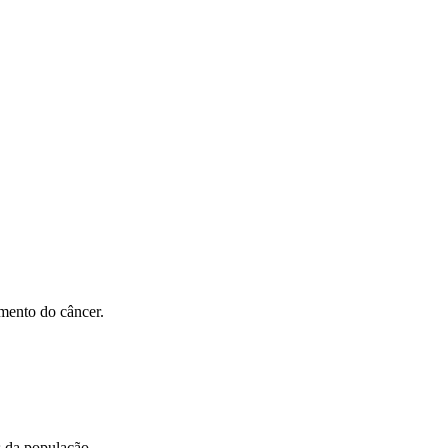
amento do câncer.
s da população.