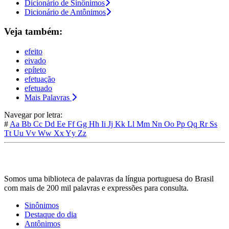
Dicionário de Sinônimos
Dicionário de Antônimos
Veja também:
efeito
eivado
epíteto
efetuação
efetuado
Mais Palavras
Navegar por letra:
#
Aa
Bb
Cc
Dd
Ee
Ff
Gg
Hh
Ii
Jj
Kk
Ll
Mm
Nn
Oo
Pp
Qq
Rr
Ss
Tt
Uu
Vv
Ww
Xx
Yy
Zz
Somos uma biblioteca de palavras da língua portuguesa do Brasil
com mais de 200 mil palavras e expressões para consulta.
Sinônimos
Destaque do dia
Antônimos