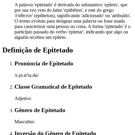
A palavra 'epitetado' é derivada do substantivo 'epíteto', que
por sua vez vem do latim 'epithĕton', e este do grego
'ἐπίθετον' (epítheton), significando 'adicionado' ou 'atribuído'.
O termo evoluiu para designar uma palavra ou frase usada
para caracterizar uma pessoa ou coisa. A forma 'epitetado' é o
particípio passado do verbo 'epitetar', indicando que algo ou
alguém recebeu um epíteto.
Definição de
Epitetado
Pronúncia
de
Epitetado
/e.pi.te'ta.du/
Classe Gramatical
de
Epitetado
Adjetivo
Gênero
de
Epitetado
Masculino
Inversão do Gênero
de
Epitetado