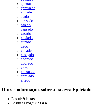
apertado
apressado
armado
atado
atrasado
calado
cansado
casado
cuidado
curado
dado
danado
desejado
dobrado
dourado
elevado
embalado
enrolado
errado
Outras informações sobre
a palavra
Epitetado
Possui:
9 letras
Possui as vogais:
e i a o