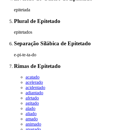
epitetada
Plural
de
Epitetado
epitetados
Separação Silábica
de
Epitetado
e-pi-te-ta-do
Rimas
de
Epitetado
acatado
acelerado
acidentado
adiantado
afetado
agitado
alado
aliado
amado
animado
apagado