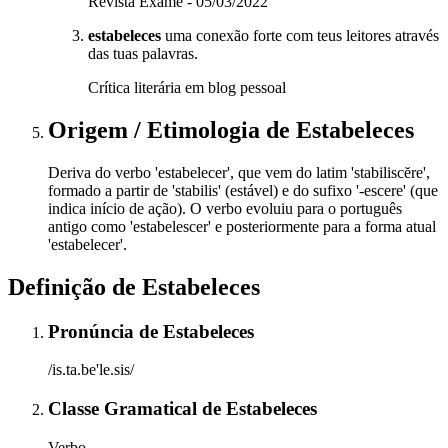
Revista Exame - 05/03/2022
estabeleces
uma conexão forte com teus leitores através
das tuas palavras.
Crítica literária em blog pessoal
Origem / Etimologia
de
Estabeleces
Deriva do verbo 'estabelecer', que vem do latim 'stabiliscĕre',
formado a partir de 'stabilis' (estável) e do sufixo '-escere' (que
indica início de ação). O verbo evoluiu para o português
antigo como 'estabelescer' e posteriormente para a forma atual
'estabelecer'.
Definição de
Estabeleces
Pronúncia
de
Estabeleces
/is.ta.be'le.sis/
Classe Gramatical
de
Estabeleces
Verbo