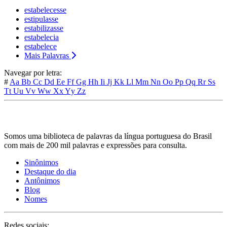
estabelecesse
estipulasse
estabilizasse
estabelecia
estabelece
Mais Palavras
Navegar por letra:
#
Aa
Bb
Cc
Dd
Ee
Ff
Gg
Hh
Ii
Jj
Kk
Ll
Mm
Nn
Oo
Pp
Qq
Rr
Ss
Tt
Uu
Vv
Ww
Xx
Yy
Zz
Somos uma biblioteca de palavras da língua portuguesa do Brasil
com mais de 200 mil palavras e expressões para consulta.
Sinônimos
Destaque do dia
Antônimos
Blog
Nomes
Redes sociais: