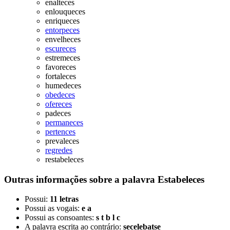
enalteces
enlouqueces
enriqueces
entorpeces
envelheces
escureces
estremeces
favoreces
fortaleces
humedeces
obedeces
ofereces
padeces
permaneces
pertences
prevaleces
regredes
restabeleces
Outras informações sobre
a palavra
Estabeleces
Possui:
11 letras
Possui as vogais:
e a
Possui as consoantes:
s t b l c
A palavra escrita ao contrário:
secelebatse