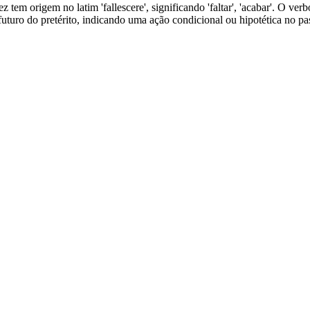
vez tem origem no latim 'fallescere', significando 'faltar', 'acabar'. O v
 futuro do pretérito, indicando uma ação condicional ou hipotética no pa