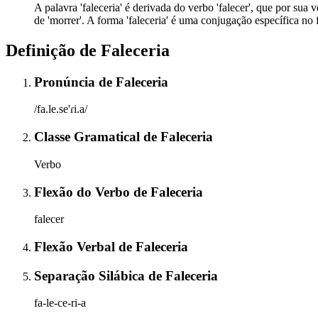
A palavra 'faleceria' é derivada do verbo 'falecer', que por sua 
de 'morrer'. A forma 'faleceria' é uma conjugação específica no
Definição de
Faleceria
Pronúncia
de
Faleceria
/fa.le.se'ɾi.a/
Classe Gramatical
de
Faleceria
Verbo
Flexão do Verbo
de
Faleceria
falecer
Flexão Verbal
de
Faleceria
Separação Silábica
de
Faleceria
fa-le-ce-ri-a