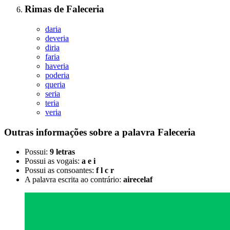
Rimas
de
Faleceria
daria
deveria
diria
faria
haveria
poderia
queria
seria
teria
veria
Outras informações sobre
a palavra
Faleceria
Possui:
9 letras
Possui as vogais:
a e i
Possui as consoantes:
f l c r
A palavra escrita ao contrário:
airecelaf