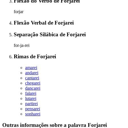
Flexão do Verbo
de
Forjarei
forjar
Flexão Verbal
de
Forjarei
Separação Silábica
de
Forjarei
for-ja-rei
Rimas
de
Forjarei
amarei
andarei
cantarei
chegarei
dançarei
falarei
lutarei
partirei
pensarei
sonharei
Outras informações sobre
a palavra
Forjarei