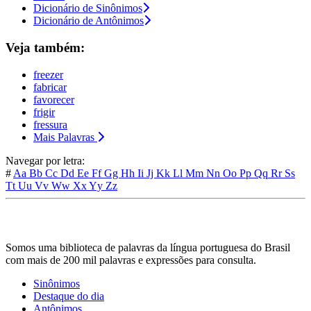
Dicionário de Sinônimos
Dicionário de Antônimos
Veja também:
freezer
fabricar
favorecer
frigir
fressura
Mais Palavras
Navegar por letra:
#
Aa
Bb
Cc
Dd
Ee
Ff
Gg
Hh
Ii
Jj
Kk
Ll
Mm
Nn
Oo
Pp
Qq
Rr
Ss
Tt
Uu
Vv
Ww
Xx
Yy
Zz
Somos uma biblioteca de palavras da língua portuguesa do Brasil
com mais de 200 mil palavras e expressões para consulta.
Sinônimos
Destaque do dia
Antônimos