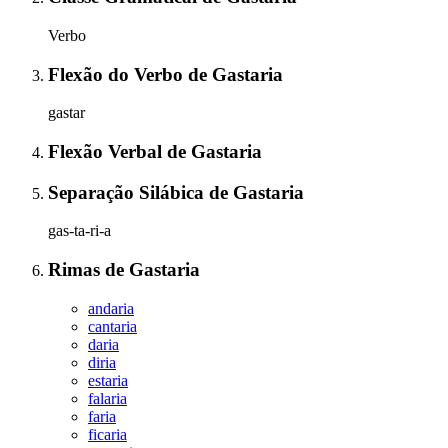
Verbo
Flexão do Verbo
de
Gastaria
gastar
Flexão Verbal
de
Gastaria
Separação Silábica
de
Gastaria
gas-ta-ri-a
Rimas
de
Gastaria
andaria
cantaria
daria
diria
estaria
falaria
faria
ficaria