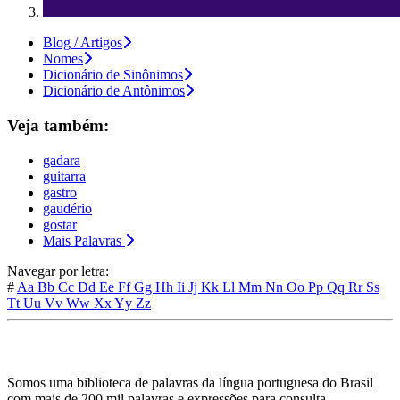
Blog / Artigos
Nomes
Dicionário de Sinônimos
Dicionário de Antônimos
Veja também:
gadara
guitarra
gastro
gaudério
gostar
Mais Palavras
Navegar por letra:
#
Aa
Bb
Cc
Dd
Ee
Ff
Gg
Hh
Ii
Jj
Kk
Ll
Mm
Nn
Oo
Pp
Qq
Rr
Ss
Tt
Uu
Vv
Ww
Xx
Yy
Zz
Somos uma biblioteca de palavras da língua portuguesa do Brasil
com mais de 200 mil palavras e expressões para consulta.