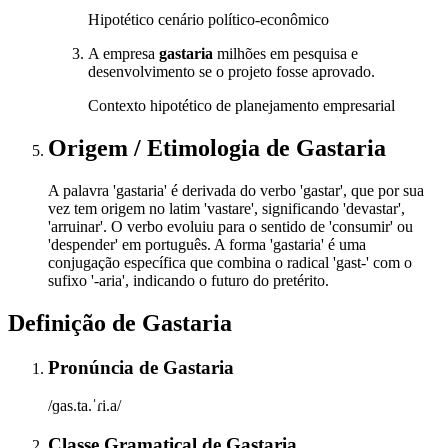
Hipotético cenário político-econômico
A empresa
gastaria
milhões em pesquisa e
desenvolvimento se o projeto fosse aprovado.
Contexto hipotético de planejamento empresarial
Origem / Etimologia
de
Gastaria
A palavra 'gastaria' é derivada do verbo 'gastar', que por sua
vez tem origem no latim 'vastare', significando 'devastar',
'arruinar'. O verbo evoluiu para o sentido de 'consumir' ou
'despender' em português. A forma 'gastaria' é uma
conjugação específica que combina o radical 'gast-' com o
sufixo '-aria', indicando o futuro do pretérito.
Definição de
Gastaria
Pronúncia
de
Gastaria
/ɡas.ta.ˈɾi.a/
Classe Gramatical
de
Gastaria