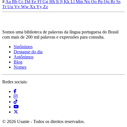
#
Aa
Bb
Cc
Dd
Ee
Ff
Gg
Hh
Ii
Jj
Kk
Ll
Mm
Nn
Oo
Pp
Qq
Rr
Ss
Tt
Uu
Vv
Ww
Xx
Yy
Zz
Somos uma biblioteca de palavras da língua portuguesa do Brasil
com mais de 200 mil palavras e expressões para consulta.
Sinônimos
Destaque do dia
Antônimos
Blog
Nomes
Redes sociais:
© 2026 Usante - Todos os direitos reservados.