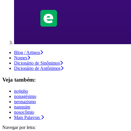
Blog / Artigos
Nomes
Dicionário de Sinônimos
Dicionário de Antônimos
Veja também:
nojinho
nonagésimo
neonazismo
nanquim
nosocômio
Mais Palavras
Navegar por letra: