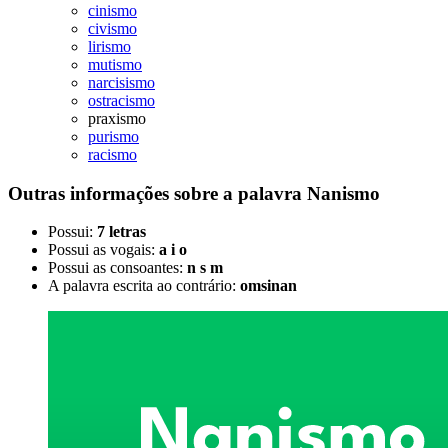
cinismo
civismo
lirismo
mutismo
narcisismo
ostracismo
praxismo
purismo
racismo
Outras informações sobre
a palavra
Nanismo
Possui:
7 letras
Possui as vogais:
a i o
Possui as consoantes:
n s m
A palavra escrita ao contrário:
omsinan