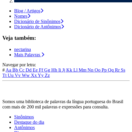
Blog / Artigos
Nomes
Dicionário de Sinônimos
Dicionário de Antônimos
Veja também:
nectarina
Mais Palavras
Navegar por letra:
#
Aa
Bb
Cc
Dd
Ee
Ff
Gg
Hh
Ii
Jj
Kk
Ll
Mm
Nn
Oo
Pp
Qq
Rr
Ss
Tt
Uu
Vv
Ww
Xx
Yy
Zz
Somos uma biblioteca de palavras da língua portuguesa do Brasil
com mais de 200 mil palavras e expressões para consulta.
Sinônimos
Destaque do dia
Antônimos