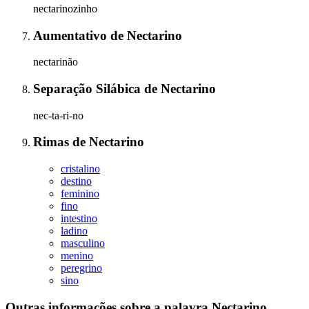
nectarinozinho
Aumentativo
de
Nectarino
nectarinão
Separação Silábica
de
Nectarino
nec-ta-ri-no
Rimas
de
Nectarino
cristalino
destino
feminino
fino
intestino
ladino
masculino
menino
peregrino
sino
Outras informações sobre
a palavra
Nectarino