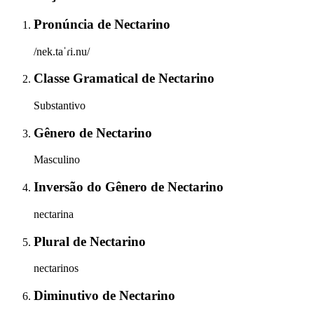
Pronúncia
de
Nectarino
/nek.taˈɾi.nu/
Classe Gramatical
de
Nectarino
Substantivo
Gênero
de
Nectarino
Masculino
Inversão do Gênero
de
Nectarino
nectarina
Plural
de
Nectarino
nectarinos
Diminutivo
de
Nectarino