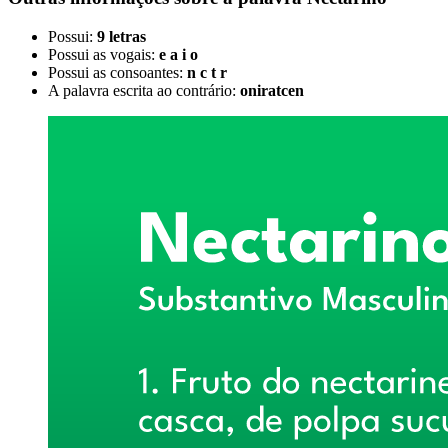
Possui:
9 letras
Possui as vogais:
e a i o
Possui as consoantes:
n c t r
A palavra escrita ao contrário:
oniratcen