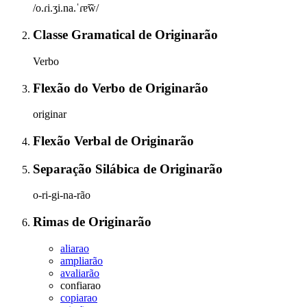
/o.ɾi.ʒi.na.ˈɾɐ̃w̃/
Classe Gramatical
de
Originarão
Verbo
Flexão do Verbo
de
Originarão
originar
Flexão Verbal
de
Originarão
Separação Silábica
de
Originarão
o-ri-gi-na-rão
Rimas
de
Originarão
aliarao
ampliarão
avaliarão
confiarao
copiarao