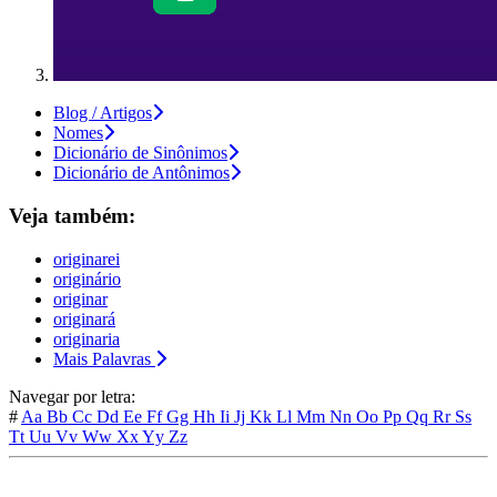
Blog / Artigos
Nomes
Dicionário de Sinônimos
Dicionário de Antônimos
Veja também:
originarei
originário
originar
originará
originaria
Mais Palavras
Navegar por letra:
#
Aa
Bb
Cc
Dd
Ee
Ff
Gg
Hh
Ii
Jj
Kk
Ll
Mm
Nn
Oo
Pp
Qq
Rr
Ss
Tt
Uu
Vv
Ww
Xx
Yy
Zz