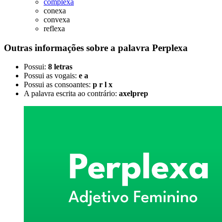
complexa
conexa
convexa
reflexa
Outras informações sobre
a palavra
Perplexa
Possui:
8 letras
Possui as vogais:
e a
Possui as consoantes:
p r l x
A palavra escrita ao contrário:
axelprep