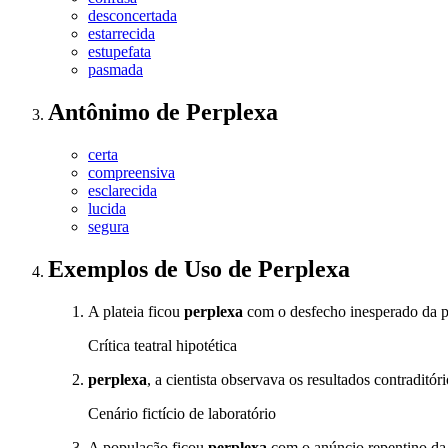
desconcertada
estarrecida
estupefata
pasmada
Antônimo
de
Perplexa
certa
compreensiva
esclarecida
lucida
segura
Exemplos de Uso
de Perplexa
A plateia ficou
perplexa
com o desfecho inesperado da p
Crítica teatral hipotética
perplexa
, a cientista observava os resultados contraditó
Cenário fictício de laboratório
A população ficou
perplexa
com o anúncio repentino da 