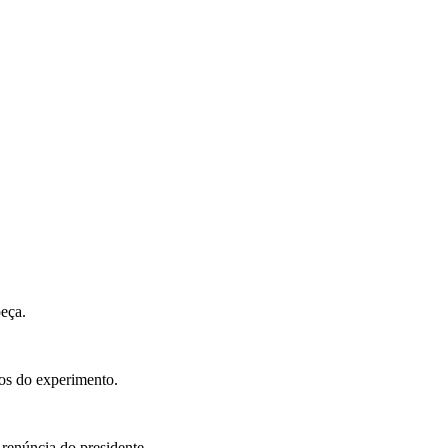
eça.
rios do experimento.
renúncia do presidente.