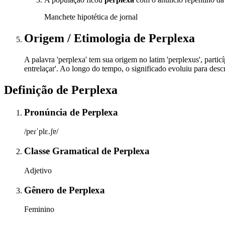
Manchete hipotética de jornal
Origem / Etimologia
de
Perplexa
A palavra 'perplexa' tem sua origem no latim 'perplexus', particípi
entrelaçar'. Ao longo do tempo, o significado evoluiu para des
Definição de
Perplexa
Pronúncia
de
Perplexa
/peɾˈplɛ.ʃɐ/
Classe Gramatical
de
Perplexa
Adjetivo
Gênero
de
Perplexa
Feminino