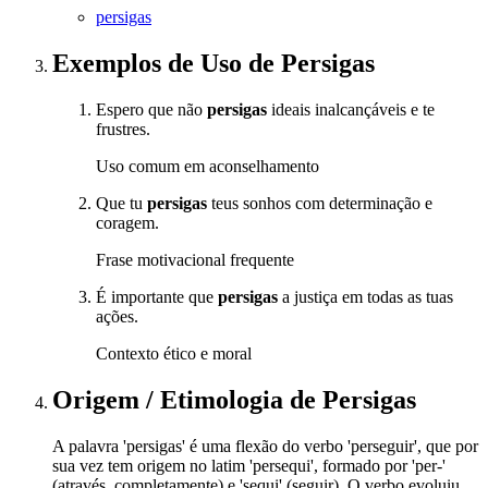
persigas
Exemplos de Uso
de Persigas
Espero que não
persigas
ideais inalcançáveis e te
frustres.
Uso comum em aconselhamento
Que tu
persigas
teus sonhos com determinação e
coragem.
Frase motivacional frequente
É importante que
persigas
a justiça em todas as tuas
ações.
Contexto ético e moral
Origem / Etimologia
de
Persigas
A palavra 'persigas' é uma flexão do verbo 'perseguir', que por
sua vez tem origem no latim 'persequi', formado por 'per-'
(através, completamente) e 'sequi' (seguir). O verbo evoluiu