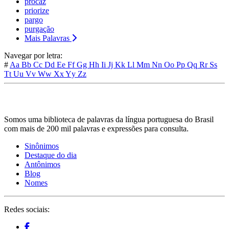
procaz
priorize
pargo
purgação
Mais Palavras
Navegar por letra:
#
Aa
Bb
Cc
Dd
Ee
Ff
Gg
Hh
Ii
Jj
Kk
Ll
Mm
Nn
Oo
Pp
Qq
Rr
Ss
Tt
Uu
Vv
Ww
Xx
Yy
Zz
Somos uma biblioteca de palavras da língua portuguesa do Brasil
com mais de 200 mil palavras e expressões para consulta.
Sinônimos
Destaque do dia
Antônimos
Blog
Nomes
Redes sociais: