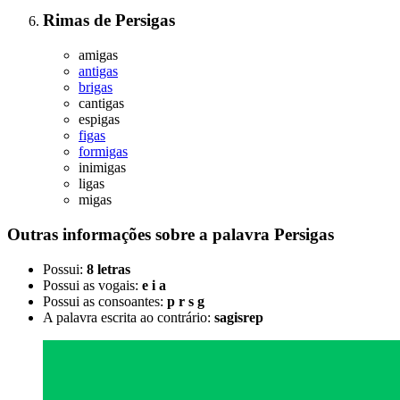
Rimas
de
Persigas
amigas
antigas
brigas
cantigas
espigas
figas
formigas
inimigas
ligas
migas
Outras informações sobre
a palavra
Persigas
Possui:
8 letras
Possui as vogais:
e i a
Possui as consoantes:
p r s g
A palavra escrita ao contrário:
sagisrep