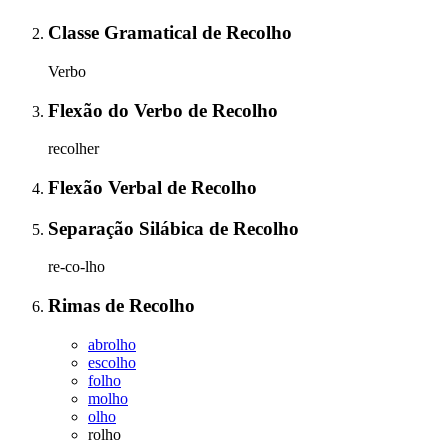
Classe Gramatical
de
Recolho
Verbo
Flexão do Verbo
de
Recolho
recolher
Flexão Verbal
de
Recolho
Separação Silábica
de
Recolho
re-co-lho
Rimas
de
Recolho
abrolho
escolho
folho
molho
olho
rolho