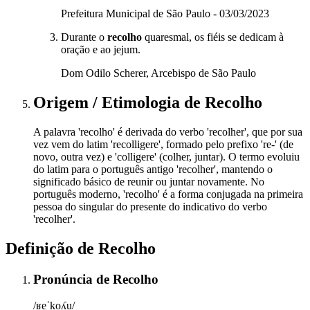
Prefeitura Municipal de São Paulo - 03/03/2023
Durante o
recolho
quaresmal, os fiéis se dedicam à
oração e ao jejum.
Dom Odilo Scherer, Arcebispo de São Paulo
Origem / Etimologia
de
Recolho
A palavra 'recolho' é derivada do verbo 'recolher', que por sua
vez vem do latim 'recolligere', formado pelo prefixo 're-' (de
novo, outra vez) e 'colligere' (colher, juntar). O termo evoluiu
do latim para o português antigo 'recolher', mantendo o
significado básico de reunir ou juntar novamente. No
português moderno, 'recolho' é a forma conjugada na primeira
pessoa do singular do presente do indicativo do verbo
'recolher'.
Definição de
Recolho
Pronúncia
de
Recolho
/ʁeˈkoʎu/