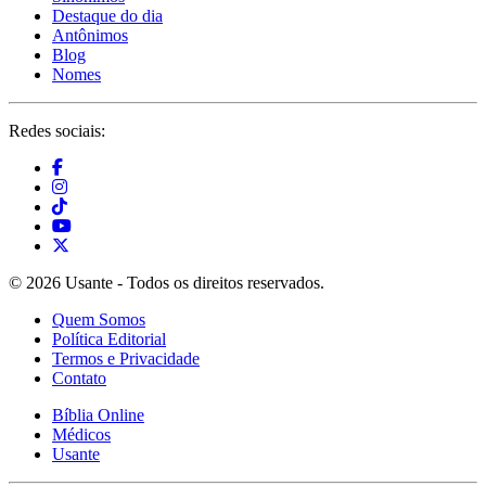
Destaque do dia
Antônimos
Blog
Nomes
Redes sociais:
© 2026 Usante - Todos os direitos reservados.
Quem Somos
Política Editorial
Termos e Privacidade
Contato
Bíblia Online
Médicos
Usante