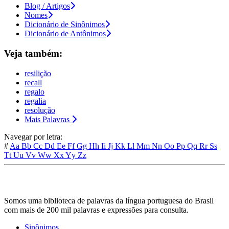
Blog / Artigos
Nomes
Dicionário de Sinônimos
Dicionário de Antônimos
Veja também:
resilição
recall
regalo
regalia
resolução
Mais Palavras
Navegar por letra:
#
Aa
Bb
Cc
Dd
Ee
Ff
Gg
Hh
Ii
Jj
Kk
Ll
Mm
Nn
Oo
Pp
Qq
Rr
Ss
Tt
Uu
Vv
Ww
Xx
Yy
Zz
Somos uma biblioteca de palavras da língua portuguesa do Brasil
com mais de 200 mil palavras e expressões para consulta.
Sinônimos