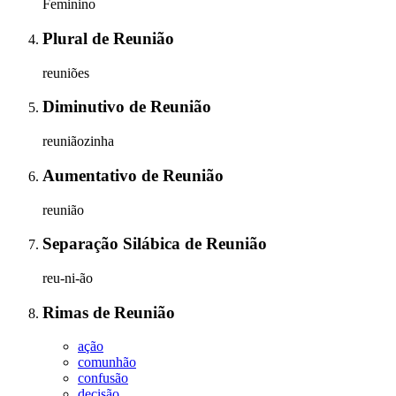
Feminino
Plural
de
Reunião
reuniões
Diminutivo
de
Reunião
reuniãozinha
Aumentativo
de
Reunião
reunião
Separação Silábica
de
Reunião
reu-ni-ão
Rimas
de
Reunião
ação
comunhão
confusão
decisão