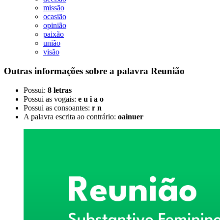
missão
ocasião
opinião
paixão
união
visão
Outras informações sobre
a palavra
Reunião
Possui:
8 letras
Possui as vogais:
e u i a o
Possui as consoantes:
r n
A palavra escrita ao contrário:
oainuer