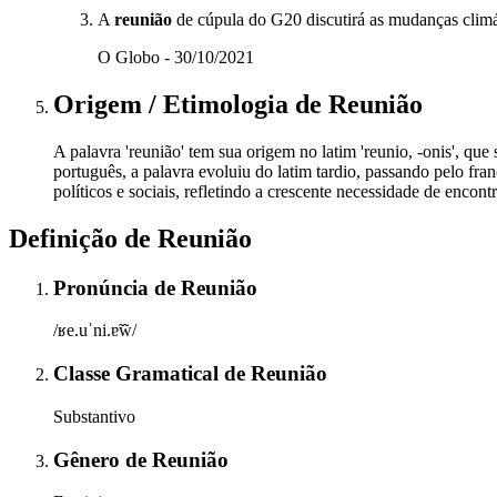
A
reunião
de cúpula do G20 discutirá as mudanças clim
O Globo - 30/10/2021
Origem / Etimologia
de
Reunião
A palavra 'reunião' tem sua origem no latim 'reunio, -onis', que 
português, a palavra evoluiu do latim tardio, passando pelo fra
políticos e sociais, refletindo a crescente necessidade de enco
Definição de
Reunião
Pronúncia
de
Reunião
/ʁe.uˈni.ɐ̃w̃/
Classe Gramatical
de
Reunião
Substantivo
Gênero
de
Reunião