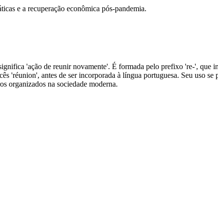
áticas e a recuperação econômica pós-pandemia.
significa 'ação de reunir novamente'. É formada pelo prefixo 're-', que in
ncês 'réunion', antes de ser incorporada à língua portuguesa. Seu uso se
ntros organizados na sociedade moderna.