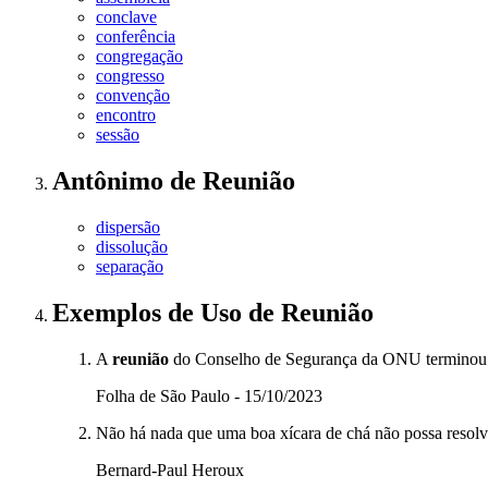
conclave
conferência
congregação
congresso
convenção
encontro
sessão
Antônimo
de
Reunião
dispersão
dissolução
separação
Exemplos de Uso
de Reunião
A
reunião
do Conselho de Segurança da ONU terminou s
Folha de São Paulo - 15/10/2023
Não há nada que uma boa xícara de chá não possa resolver
Bernard-Paul Heroux