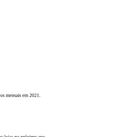
ivos mensais em 2021.
s lojas no próximo ano.