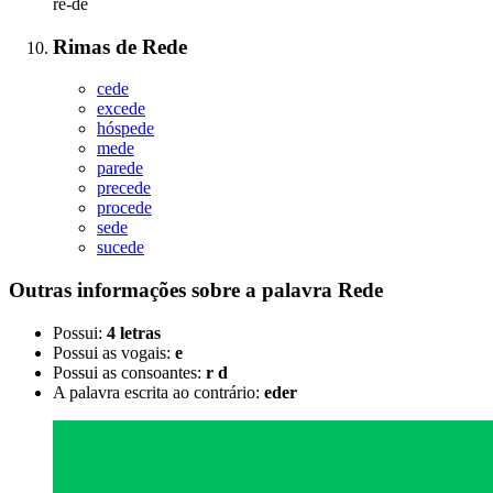
re-de
Rimas
de
Rede
cede
excede
hóspede
mede
parede
precede
procede
sede
sucede
Outras informações sobre
a palavra
Rede
Possui:
4 letras
Possui as vogais:
e
Possui as consoantes:
r d
A palavra escrita ao contrário:
eder