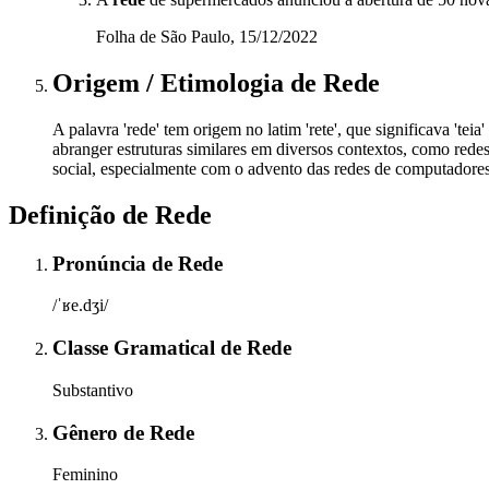
Folha de São Paulo, 15/12/2022
Origem / Etimologia
de
Rede
A palavra 'rede' tem origem no latim 'rete', que significava 'te
abranger estruturas similares em diversos contextos, como rede
social, especialmente com o advento das redes de computadore
Definição de
Rede
Pronúncia
de
Rede
/ˈʁe.dʒi/
Classe Gramatical
de
Rede
Substantivo
Gênero
de
Rede
Feminino