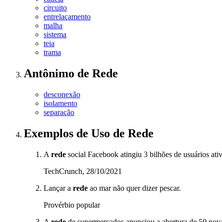
circuito
entrelaçamento
malha
sistema
teia
trama
Antônimo
de
Rede
desconexão
isolamento
separação
Exemplos de Uso
de Rede
A
rede
social Facebook atingiu 3 bilhões de usuários at
TechCrunch, 28/10/2021
Lançar a
rede
ao mar não quer dizer pescar.
Provérbio popular
A
rede
de supermercados anunciou a abertura de 50 nova