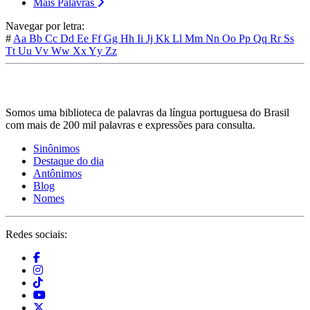
Mais Palavras
Navegar por letra:
#
Aa
Bb
Cc
Dd
Ee
Ff
Gg
Hh
Ii
Jj
Kk
Ll
Mm
Nn
Oo
Pp
Qq
Rr
Ss
Tt
Uu
Vv
Ww
Xx
Yy
Zz
Somos uma biblioteca de palavras da língua portuguesa do Brasil
com mais de 200 mil palavras e expressões para consulta.
Sinônimos
Destaque do dia
Antônimos
Blog
Nomes
Redes sociais: