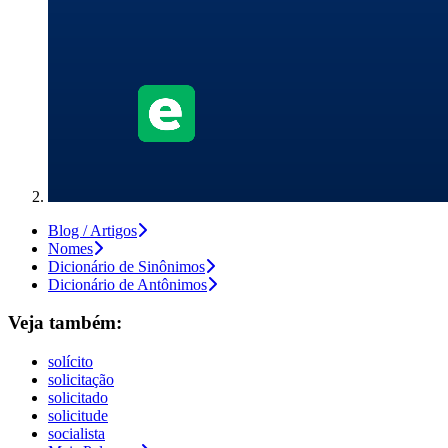
Blog / Artigos
Nomes
Dicionário de Sinônimos
Dicionário de Antônimos
Veja também:
solícito
solicitação
solicitado
solicitude
socialista