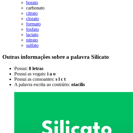
borato
carbonato
citrato
clorato
formato
fosfato
lactato
nitrato
sulfato
Outras informações sobre
a palavra
Silicato
Possui:
8 letras
Possui as vogais:
i a o
Possui as consoantes:
s l c t
A palavra escrita ao contrário:
otacilis