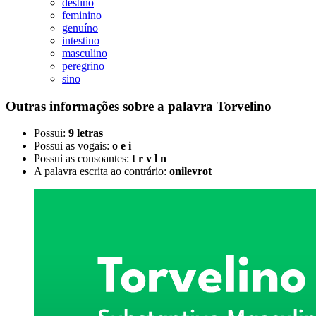
destino
feminino
genuíno
intestino
masculino
peregrino
sino
Outras informações sobre
a palavra
Torvelino
Possui:
9 letras
Possui as vogais:
o e i
Possui as consoantes:
t r v l n
A palavra escrita ao contrário:
onilevrot