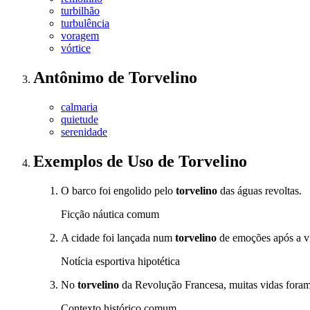
turbilhão
turbulência
voragem
vórtice
Antônimo
de
Torvelino
calmaria
quietude
serenidade
Exemplos de Uso
de Torvelino
O barco foi engolido pelo
torvelino
das águas revoltas.
Ficção náutica comum
A cidade foi lançada num
torvelino
de emoções após a vi
Notícia esportiva hipotética
No
torvelino
da Revolução Francesa, muitas vidas foram 
Contexto histórico comum