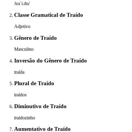
/tɾaˈi.du/
Classe Gramatical
de
Traído
Adjetivo
Gênero
de
Traído
Masculino
Inversão do Gênero
de
Traído
traída
Plural
de
Traído
traídos
Diminutivo
de
Traído
traidozinho
Aumentativo
de
Traído