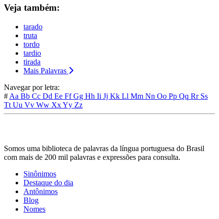
Veja também:
tarado
truta
tordo
tardio
tirada
Mais Palavras
Navegar por letra:
#
Aa
Bb
Cc
Dd
Ee
Ff
Gg
Hh
Ii
Jj
Kk
Ll
Mm
Nn
Oo
Pp
Qq
Rr
Ss
Tt
Uu
Vv
Ww
Xx
Yy
Zz
Somos uma biblioteca de palavras da língua portuguesa do Brasil
com mais de 200 mil palavras e expressões para consulta.
Sinônimos
Destaque do dia
Antônimos
Blog
Nomes