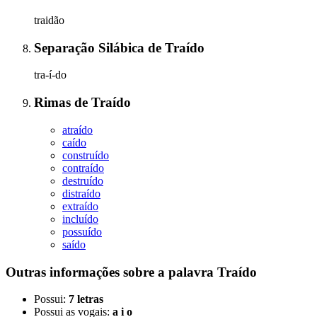
traidão
Separação Silábica
de
Traído
tra-í-do
Rimas
de
Traído
atraído
caído
construído
contraído
destruído
distraído
extraído
incluído
possuído
saído
Outras informações sobre
a palavra
Traído
Possui:
7 letras
Possui as vogais:
a i o