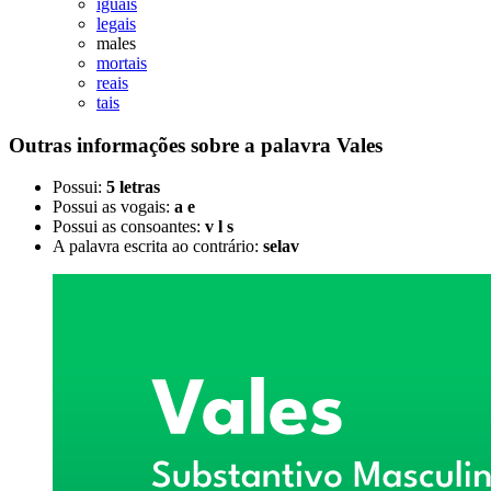
iguais
legais
males
mortais
reais
tais
Outras informações sobre
a palavra
Vales
Possui:
5 letras
Possui as vogais:
a e
Possui as consoantes:
v l s
A palavra escrita ao contrário:
selav