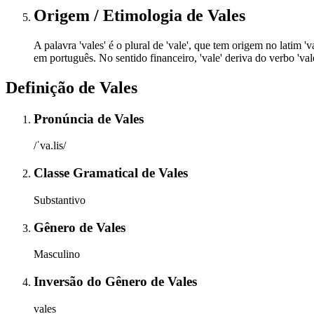
Origem / Etimologia
de
Vales
A palavra 'vales' é o plural de 'vale', que tem origem no latim '
em português. No sentido financeiro, 'vale' deriva do verbo 'vale
Definição de
Vales
Pronúncia
de
Vales
/ˈva.lis/
Classe Gramatical
de
Vales
Substantivo
Gênero
de
Vales
Masculino
Inversão do Gênero
de
Vales
vales