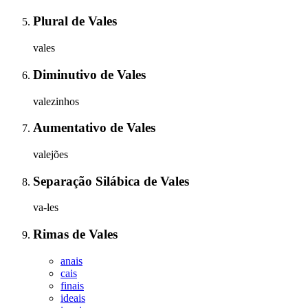
Plural
de
Vales
vales
Diminutivo
de
Vales
valezinhos
Aumentativo
de
Vales
valejões
Separação Silábica
de
Vales
va-les
Rimas
de
Vales
anais
cais
finais
ideais